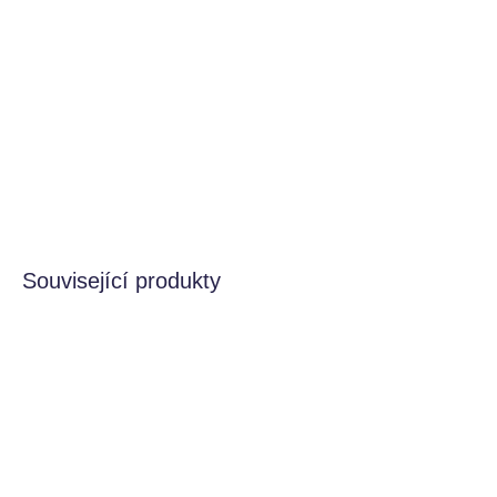
−
+
Přidat do košíku
Vstupte do fascinujícího vesmíru s naším boxem
Moonlight
, který je inspirován barvami soumraku.
DETAILNÍ INFORMACE
HLÍDAT
Související produkty