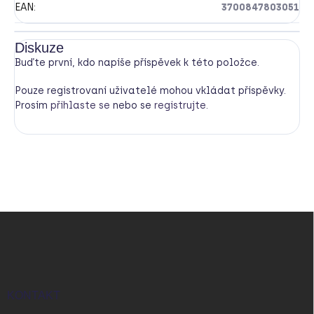
EAN
:
3700847803051
Diskuze
Buďte první, kdo napíše příspěvek k této položce.
Pouze registrovaní uživatelé mohou vkládat příspěvky.
Prosím
přihlaste se
nebo se
registrujte
.
Z
á
p
a
t
í
KONTAKT