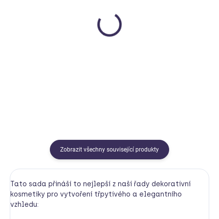
SKLADEM
MOMENTÁLNĚ NEDOSTUPNÉ
Paletka očních stínů -
Sada barev na obličej -
sova
Princezna + Jednorožec
Namaki
Namaki
699 Kč
399 Kč
Do košíku
Detail
Zobrazit všechny související produkty
Tato sada přináší to nejlepší z naší řady dekorativní
kosmetiky pro vytvoření třpytivého a elegantního
vzhledu: