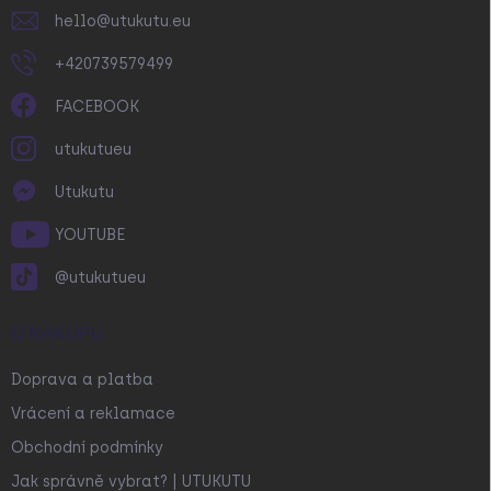
hello
@
utukutu.eu
+420739579499
FACEBOOK
utukutueu
Utukutu
YOUTUBE
@utukutueu
O NÁKUPU
Doprava a platba
Vrácení a reklamace
Obchodní podmínky
Jak správně vybrat? | UTUKUTU