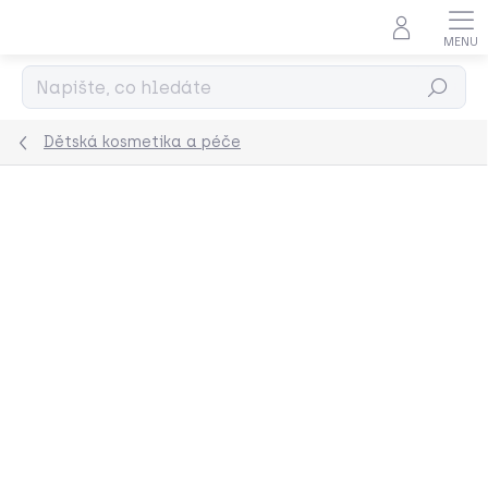
Přejít
na
obsah
Hledat
Dětská kosmetika a péče
Podrobnosti hodnocení
Neohodnoceno
ZNAČKA:
NAMAKI