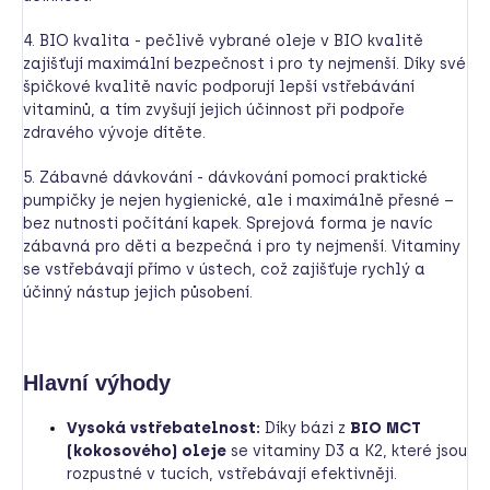
4. BIO kvalita - pečlivě vybrané oleje v BIO kvalitě
zajišťují maximální bezpečnost i pro ty nejmenší. Díky své
špičkové kvalitě navíc podporují lepší vstřebávání
vitaminů, a tím zvyšují jejich účinnost při podpoře
zdravého vývoje dítěte.
5. Zábavné dávkování - dávkování pomocí praktické
pumpičky je nejen hygienické, ale i maximálně přesné –
bez nutnosti počítání kapek. Sprejová forma je navíc
zábavná pro děti a bezpečná i pro ty nejmenší. Vitaminy
se vstřebávají přímo v ústech, což zajišťuje rychlý a
účinný nástup jejich působení.
Hlavní výhody
Vysoká vstřebatelnost:
Díky bázi z
BIO MCT
(kokosového) oleje
se vitaminy D3 a K2, které jsou
rozpustné v tucích, vstřebávají efektivněji.