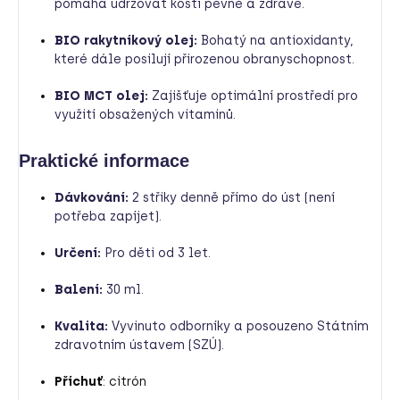
pomáhá udržovat kosti pevné a zdravé.
BIO rakytníkový olej:
Bohatý na antioxidanty,
které dále posilují přirozenou obranyschopnost.
BIO MCT olej:
Zajišťuje optimální prostředí pro
využití obsažených vitaminů.
Praktické informace
Dávkování:
2 střiky denně přímo do úst (není
potřeba zapíjet).
Určení:
Pro děti od 3 let.
Balení:
30 ml.
Kvalita:
Vyvinuto odborníky a posouzeno Státním
zdravotním ústavem (SZÚ).
Příchuť
: citrón