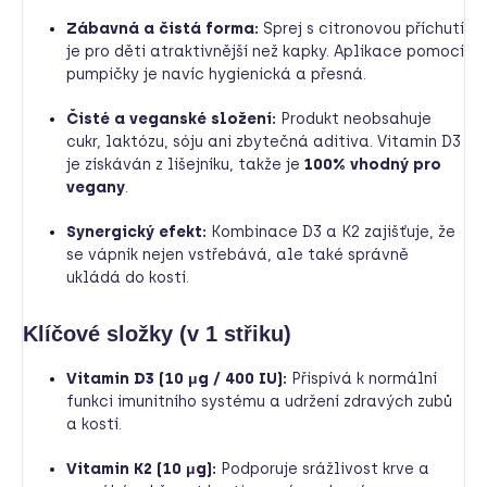
Zábavná a čistá forma:
Sprej s citronovou příchutí
je pro děti atraktivnější než kapky. Aplikace pomocí
pumpičky je navíc hygienická a přesná.
Čisté a veganské složení:
Produkt neobsahuje
cukr, laktózu, sóju ani zbytečná aditiva. Vitamin D3
je získáván z lišejníku, takže je
100% vhodný pro
vegany
.
Synergický efekt:
Kombinace D3 a K2 zajišťuje, že
se vápník nejen vstřebává, ale také správně
ukládá do kostí.
Klíčové složky (v 1 střiku)
Vitamin D3 (10 μg / 400 IU):
Přispívá k normální
funkci imunitního systému a udržení zdravých zubů
a kostí.
Vitamin K2 (10 μg):
Podporuje srážlivost krve a