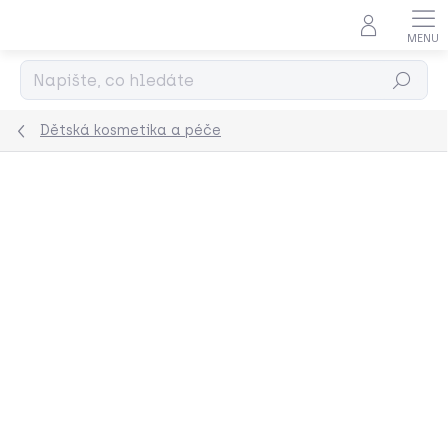
Přejít
na
obsah
Hledat
Dětská kosmetika a péče
Podrobnosti hodnocení
Neohodnoceno
ZNAČKA:
VERRA