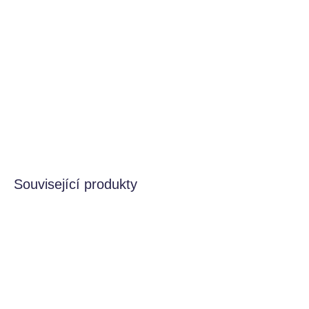
Jedná se o prémiový komplex esenciálních vitaminů a
BIO olejů ve formě praktického spreje. Je určen pro děti
od 3 let jako účinná podpora imunity a zdravého vývoje
kostí a zubů.
DETAILNÍ INFORMACE
HLÍDAT
Související produkty