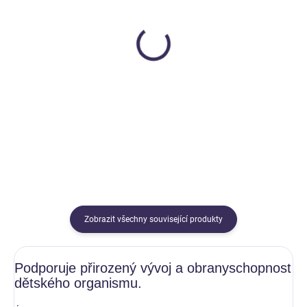
SKLADEM
SKLADEM
Verra KIDS Zuby a kosti
Verra KIDS Probiotika+
Verra
Verra
599 Kč
699 Kč
Do košíku
Do košíku
Zobrazit všechny související produkty
Podporuje přirozený vývoj a obranyschopnost
dětského organismu.