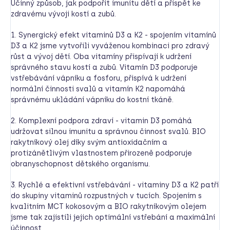
Účinný způsob, jak podpořit imunitu dětí a přispět ke
zdravému vývoji kostí a zubů.
1. Synergický efekt vitaminů D3 a K2 - spojením vitamínů
D3 a K2 jsme vytvořili vyváženou kombinaci pro zdravý
růst a vývoj dětí. Oba vitamíny přispívají k udržení
správného stavu kostí a zubů. Vitamín D3 podporuje
vstřebávání vápníku a fosforu, přispívá k udržení
normální činnosti svalů a vitamín K2 napomáhá
správnému ukládání vápníku do kostní tkáně.
2. Komplexní podpora zdraví - vitamin D3 pomáhá
udržovat silnou imunitu a správnou činnost svalů. BIO
rakytníkový olej díky svým antioxidačním a
protizánětlivým vlastnostem přirozeně podporuje
obranyschopnost dětského organismu.
3. Rychlé a efektivní vstřebávání - vitaminy D3 a K2 patří
do skupiny vitaminů rozpustných v tucích. Spojením s
kvalitním MCT kokosovým a BIO rakytníkovým olejem
jsme tak zajistili jejich optimální vstřebání a maximální
účinnost.