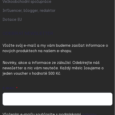
Velkoobchodní spolupráce
Influencer, blogger, redaktor
Dotace EU
ODEBÍRAT NEWSLETTER
Vložte svůj e-mail a my vám budeme zasílat informace o
nových produktech na našem e-shopu.
Novinky, akce a informace ze zákulisí. Odebírejte náš
newsletter a nic vám neuteče. Každý měsíc losujeme o
jeden voucher v hodnotě 500 Kč.
E-MAIL
Vložením e-mailu souhlasíte s
podmínkami
ochrany