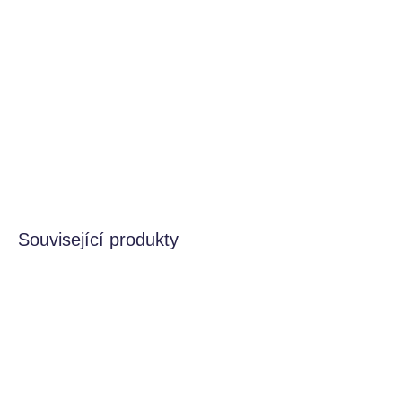
Mámolína, modelína, plastelína, formela. Je jedno jak jí
nazvete. Jde o modelovací hmotu, ze které jsou všechny
děti i dospělí paf! Pro všechny milovnice a milovníky víl,
motýlků a snových tanečků.
DETAILNÍ INFORMACE
HLÍDAT
Související produkty