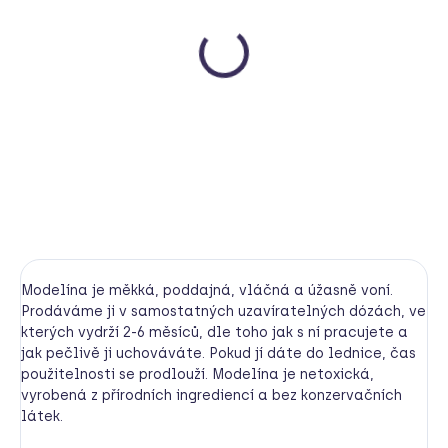
SKLADEM
Modelína Hovínková
Mámy v rejži
285 Kč
Do košíku
Modelína je měkká, poddajná, vláčná a úžasně voní.
Prodáváme ji v samostatných uzavíratelných dózách, ve
kterých vydrží 2-6 měsíců, dle toho jak s ní pracujete a
jak pečlivě ji uchováváte. Pokud jí dáte do lednice, čas
použitelnosti se prodlouží. Modelína je netoxická,
vyrobená z přírodních ingrediencí a bez konzervačních
látek.