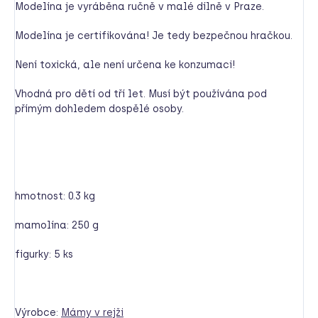
Modelína je vyráběna ručně v malé dílně v Praze.
Modelína je certifikována! Je tedy bezpečnou hračkou.
Není toxická, ale není určena ke konzumaci!
Vhodná pro dětí od tří let. Musí být používána pod
přímým dohledem dospělé osoby.
hmotnost: 0.3 kg
mamolína: 250 g
figurky: 5 ks
Výrobce:
Mámy v rejži