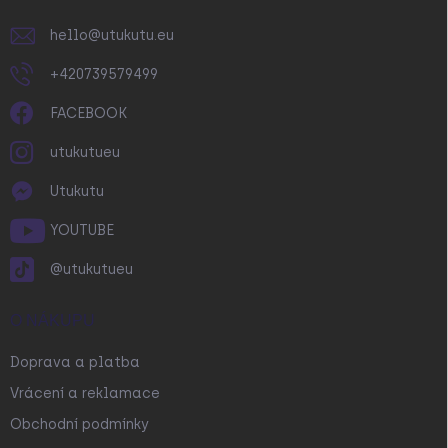
hello
@
utukutu.eu
+420739579499
FACEBOOK
utukutueu
Utukutu
YOUTUBE
@utukutueu
O NÁKUPU
Doprava a platba
Vrácení a reklamace
Obchodní podmínky