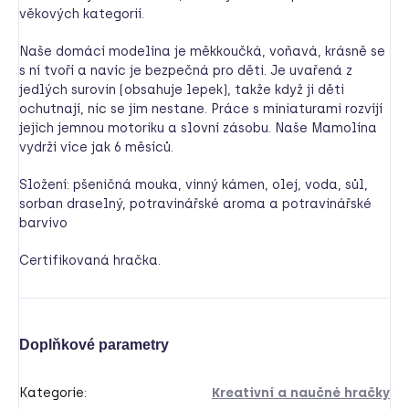
věkových kategorií.
Naše domácí modelína je měkkoučká, voňavá, krásně se
s ní tvoří a navíc je bezpečná pro děti. Je uvařená z
jedlých surovin (obsahuje lepek), takže když ji děti
ochutnají, nic se jim nestane. Práce s miniaturami rozvíjí
jejich jemnou motoriku a slovní zásobu. Naše Mamolína
vydrží více jak 6 měsíců.
Složení: pšeničná mouka, vinný kámen, olej, voda, sůl,
sorban draselný, potravinářské aroma a potravinářské
barvivo
Certifikovaná hračka.
Doplňkové parametry
Kategorie
:
Kreativní a naučné hračky