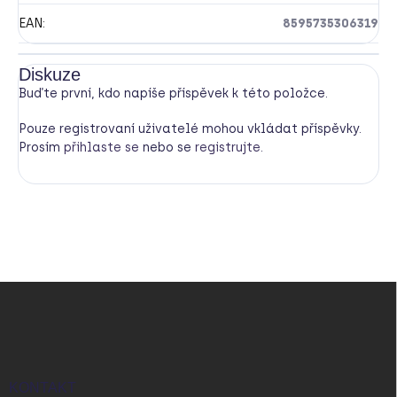
EAN
:
8595735306319
Diskuze
Buďte první, kdo napíše příspěvek k této položce.
Pouze registrovaní uživatelé mohou vkládat příspěvky.
Prosím
přihlaste se
nebo se
registrujte
.
Z
á
p
a
t
í
KONTAKT