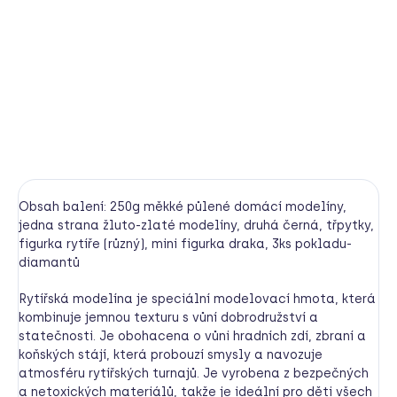
modelínou. Tato kouzelná modelovací hmota přenese
vaše děti do světa rytířských turnajů, draků a hradních
paní. S vůní středověkého dobrodružství a jemnou
texturou se fantazii meze nekladou.
DETAILNÍ INFORMACE
HLÍDAT
Obsah balení:
250g měkké půlené domácí modelíny,
jedna strana žluto-zlaté modelíny, druhá černá, třpytky,
figurka rytíře (různý), mini figurka draka, 3ks pokladu-
diamantů
Rytířská modelína je speciální modelovací hmota, která
kombinuje jemnou texturu s vůní dobrodružství a
statečnosti. Je obohacena o vůni hradních zdí, zbraní a
koňských stájí, která probouzí smysly a navozuje
atmosféru rytířských turnajů. Je vyrobena z bezpečných
a netoxických materiálů, takže je ideální pro děti všech