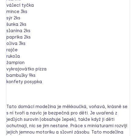
válecí tyčka
mince 3ks
sýr 2ks
šunka 2ks
slanina 2ks
paprika 2ks
oliva 3ks
rajče
rukola
žampion
vykrajovátko pizza
bambulky 9ks
konfety posypka
Tato domácí modelína je měkkoučká, voňavá, krásně se
s ní tvoří a navíc je bezpečná pro děti. Je uvařená z
jedlých surovin (obsahuje lepek), takže když ji děti
ochutnají, nic se jim nestane. Práce s miniaturami rozvíjí
jejich jemnou motoriku a slovní zásobu. Tato modelína