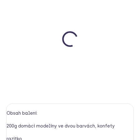
MOMENTÁLNĚ NEDOSTUPNÉ
Modelína Lesní
Mámy v rejži
285 Kč
Detail
Obsah balení:
200g domácí modelíny ve dvou barvách, konfety
razítko