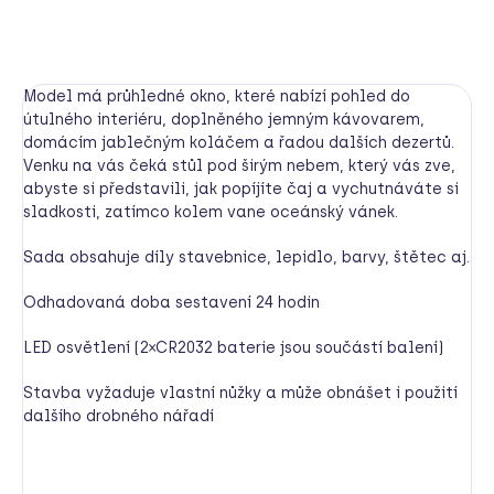
HLÍDAT
Model má průhledné okno, které nabízí pohled do
útulného interiéru, doplněného jemným kávovarem,
domácím jablečným koláčem a řadou dalších dezertů.
Venku na vás čeká stůl pod širým nebem, který vás zve,
abyste si představili, jak popíjíte čaj a vychutnáváte si
sladkosti, zatímco kolem vane oceánský vánek.
Sada obsahuje díly stavebnice, lepidlo, barvy, štětec aj.
Odhadovaná doba sestavení 24 hodin
LED osvětlení (2×CR2032 baterie jsou součástí balení)
Stavba vyžaduje vlastní nůžky a může obnášet i použití
dalšího drobného nářadí