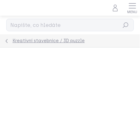
Přejít
na
obsah
Hledat
Kreativní stavebnice / 3D puzzle
Podrobnosti hodnocení
Neohodnoceno
ZNAČKA:
ROBOTIME