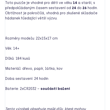
Toto puzzle je vhodné pro děti ve věku
14
a starší, s
předpokládaným časem sestavení od
24
do
26
hodin.
Obtížnost je pokročilá, vhodná pro zkušené skladače
hádanek hledající větší výzvu.
Rozměry modelu: 22x15x17 cm
Věk: 14+
Dílků: 184 kusů
Materiál: dřevo, papír, látka, kov
Doba sestavení: 24 hodin
Baterie: 2xCR2032 –
součástí balení
Tento výrobek obsahuje malé díly, které mohou