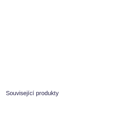
−
+
Přidat do košíku
Textilní knížka s krásnými obrázky medvídka Paula ve
vysoce kontrastních barvách pomáhá rozvíjet zrak i
ostatní smysly a jemnou motoriku dítěte. Jednotlivé
stránky po zmáčknutí jemně šustí a nabízí dítěti
různorodé aktivity a textury pro zkoumání.
DETAILNÍ INFORMACE
HLÍDAT
Související produkty