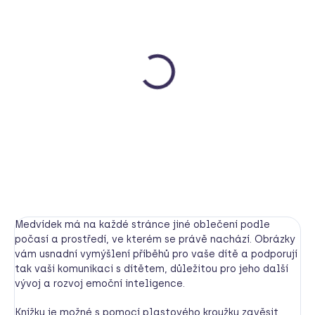
SKLADEM
Kamarád | Jezevec
Ababu
990 Kč
Do košíku
Medvídek má na každé stránce jiné oblečení podle
počasí a prostředí, ve kterém se právě nachází. Obrázky
vám usnadní vymýšlení příběhů pro vaše dítě a podporují
tak vaši komunikaci s dítětem, důležitou pro jeho další
vývoj a rozvoj emoční inteligence.
Knížku je možné s pomocí plastového kroužku zavěsit