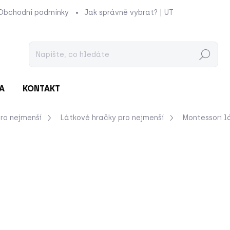
Obchodní podmínky
Jak správně vybrat? | UTUKUTU
Prod
Hledat
A
KONTAKT
ro nejmenší
Látkové hračky pro nejmenší
Montessori l
nocení
ZNAČKA:
JOYMAXX
952 Kč
Měrná
MOMENTÁLNĚ NEDOSTU
cena:
Hledáte smysluplnou hra
let
? Tato interaktivní lá