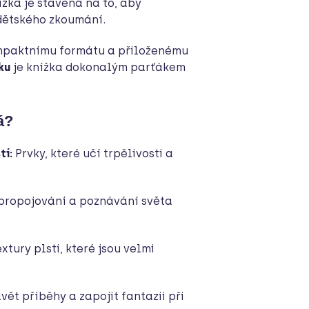
ížka je stavěná na to, aby
 dětského zkoumání.
paktnímu formátu a přiloženému
ku
je knížka dokonalým parťákem
á?
tí:
Prvky, které učí trpělivosti a
propojování a poznávání světa
xtury plsti, které jsou velmi
ět příběhy a zapojit fantazii při