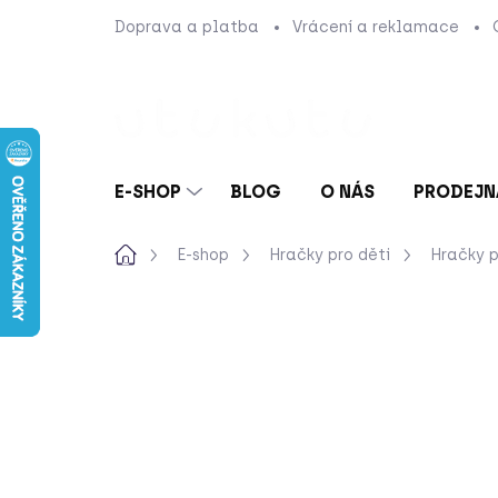
Přejít
Doprava a platba
Vrácení a reklamace
na
obsah
E-SHOP
BLOG
O NÁS
PRODEJN
Domů
E-shop
Hračky pro děti
Hračky p
Neohodnoceno
Podrobnosti hod