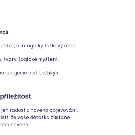
síců
.
 (filc), ekologický látkový obal.
 tvary, logické myšlení.
oručujeme čistit vlhkým
příležitost
 jen radost z nového objevování,
istí, že vaše děťátko zůstane
něco nového.