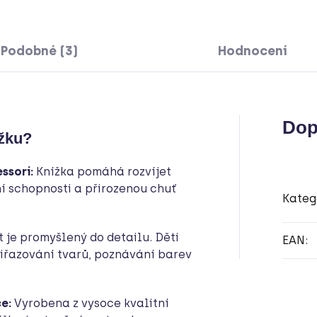
Podobné (3)
Hodnocení
Dop
ížku?
ssori:
Knížka pomáhá rozvíjet
ní schopnosti a přirozenou chuť
Kateg
t je promyšlený do detailu. Děti
EAN
:
řiřazování tvarů, poznávání barev
e:
Vyrobena z vysoce kvalitní