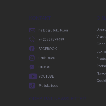
Z
á
p
a
KONTAKT
O N
t
í
Dopr
hello
@
utukutu.eu
Vráce
+420739579499
Obch
FACEBOOK
Jak s
utukutueu
Prode
Podmí
Utukutu
Návo
YOUTUBE
Cooki
@utukutueu
ODEBÍRAT NEWSLETTER