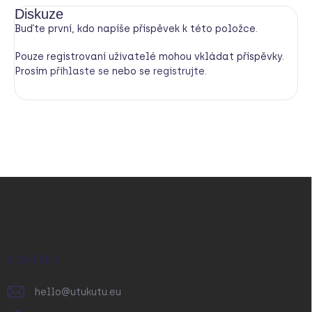
Diskuze
Buďte první, kdo napíše příspěvek k této položce.
Pouze registrovaní uživatelé mohou vkládat příspěvky.
Prosím
přihlaste se
nebo se
registrujte
.
Z
á
p
a
t
í
KONTAKT
hello
@
utukutu.eu