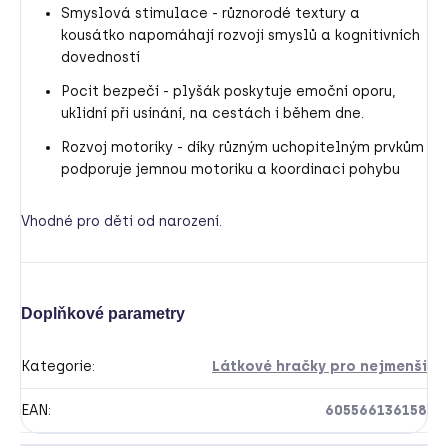
Smyslová stimulace - různorodé textury a
kousátko napomáhají rozvoji smyslů a kognitivních
dovedností
Pocit bezpečí - plyšák poskytuje emoční oporu,
uklidní při usínání, na cestách i během dne.
Rozvoj motoriky - díky různým uchopitelným prvkům
podporuje jemnou motoriku a koordinaci pohybu
Vhodné pro děti od narození.
Doplňkové parametry
Kategorie
:
Látkové hračky pro nejmenší
EAN
:
605566136158