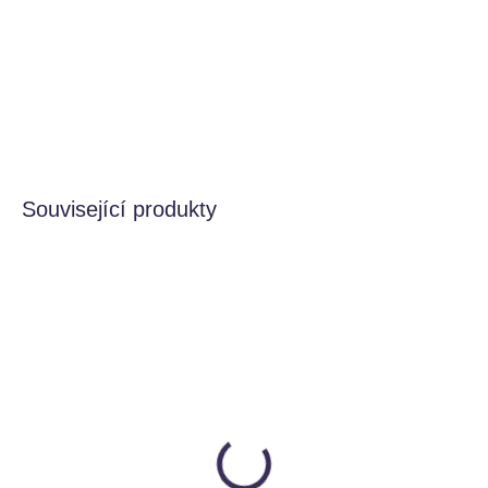
miminka i batolata - díky jemnému kousátku a ultra
měkkým materiálům láká k mazlení i zkoumání a
poskytuje dítěti pocit bezpečí.
DETAILNÍ INFORMACE
HLÍDAT
Související produkty
SKLADEM
Kamarád | Jezevec
Ababu