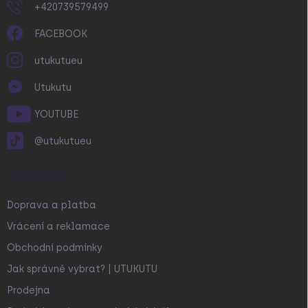
+420739579499
FACEBOOK
utukutueu
Utukutu
YOUTUBE
@utukutueu
O NÁKUPU
Doprava a platba
Vrácení a reklamace
Obchodní podmínky
Jak správně vybrat? | UTUKUTU
Prodejna