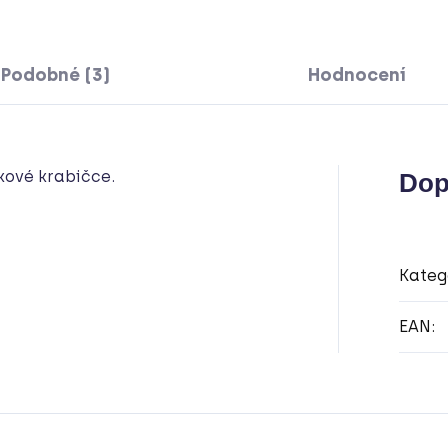
Podobné (3)
Hodnocení
kové krabičce.
Dop
Kateg
EAN
: