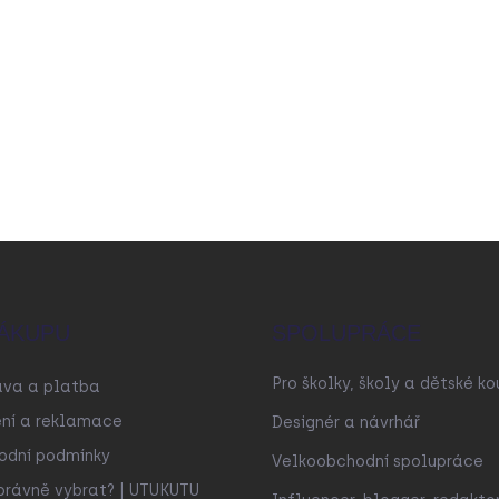
ÁKUPU
SPOLUPRÁCE
Pro školky, školy a dětské ko
ava a platba
ní a reklamace
Designér a návrhář
odní podmínky
Velkoobchodní spolupráce
právně vybrat? | UTUKUTU