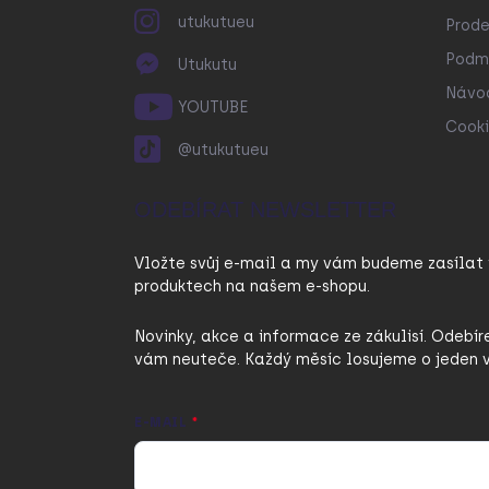
utukutueu
Prode
Podmí
Utukutu
Návo
YOUTUBE
Cooki
@utukutueu
ODEBÍRAT NEWSLETTER
Vložte svůj e-mail a my vám budeme zasílat
produktech na našem e-shopu.
Novinky, akce a informace ze zákulisí. Odebír
vám neuteče. Každý měsíc losujeme o jeden v
E-MAIL