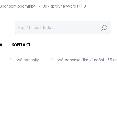
Obchodní podmínky
Jak správně vybrat? | UTUKUTU
Prod
Hledat
A
KONTAKT
Látkové panenky
Látková panenka Jim vánoční - 35 
nocení
ZNAČKA:
LITTLE DUTCH
599 Kč
Měrná
MOMENTÁLNĚ NEDOSTU
cena:
Roztomilá plyšová panen
s plyšovou cukrovou hůl