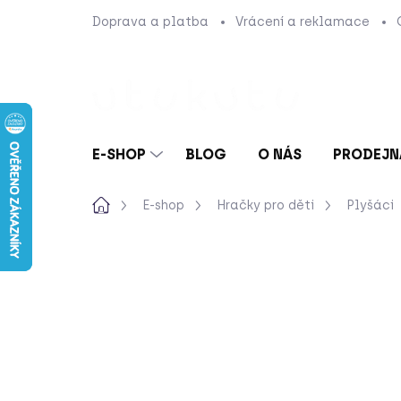
Přejít
Doprava a platba
Vrácení a reklamace
na
obsah
E-SHOP
BLOG
O NÁS
PRODEJN
Domů
E-shop
Hračky pro děti
Plyšáci
Neohodnoceno
Podrobnosti hod