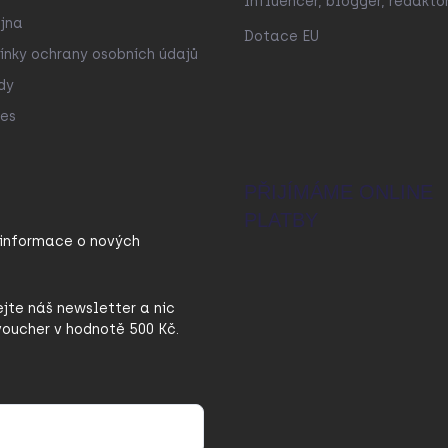
Influencer, blogger, redakto
jna
Dotace EU
nky ochrany osobních údajů
dy
es
PŘIJÍMÁME ONLINE
PLATBY
 informace o nových
ejte náš newsletter a nic
oucher v hodnotě 500 Kč.