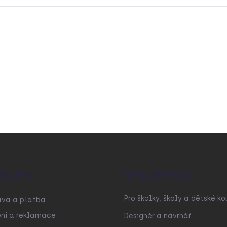
ÁKUPU
SPOLUPRÁCE
Pro školky, školy a dětské ko
ava a platba
ní a reklamace
Designér a návrhář