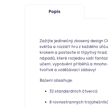
Popis
Zažijte jedinečný zkosený design 
světla a rozzáří hru z každého úhlu
krokem a postavte si třpytivý hrad,
nápadů, které rozjedou vaši fantaz
učení, vyprávění příběhů a mnoho d
tvořivé a vzdělávací zábavy!
Balení obsahuje:
32 standardních čtverců
8 rovnostranných trojúhelník