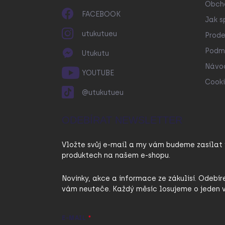
Obch
FACEBOOK
Jak s
utukutueu
Prode
Podmí
Utukutu
Návo
YOUTUBE
Cooki
@utukutueu
ODEBÍRAT NEWSLETTER
Vložte svůj e-mail a my vám budeme zasílat
produktech na našem e-shopu.
Novinky, akce a informace ze zákulisí. Odebír
vám neuteče. Každý měsíc losujeme o jeden v
E-MAIL