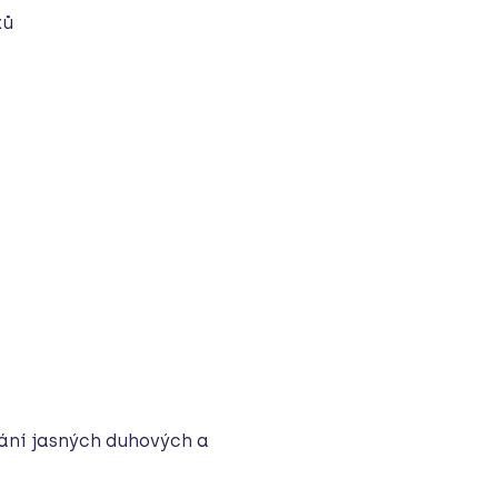
ků
ání jasných duhových a