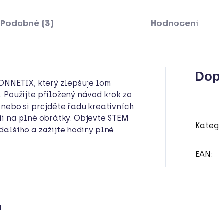
Podobné (3)
Hodnocení
Dop
CONNETIX, který zlepšuje lom
. Použijte přiložený návod krok za
 nebo si projděte řadu kreativních
ii na plné obrátky. Objevte STEM
Kateg
alšího a zažijte hodiny plné
EAN
:
ů