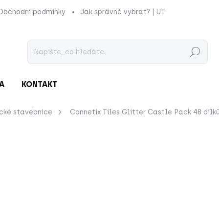
Obchodní podmínky
Jak správně vybrat? | UTUKUTU
Prod
Hledat
A
KONTAKT
cké stavebnice
Connetix Tiles Glitter Castle Pack 48 dílk
nocení
ZNAČKA:
CONNETIX TILES
1 699 Kč
Měrná
SKLADEM
cena:
−
+