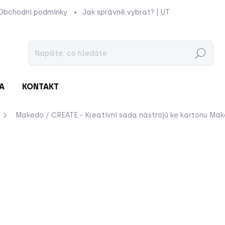
Obchodní podmínky
Jak správně vybrat? | UTUKUTU
Prod
Hledat
A
KONTAKT
Makedo / CREATE - Kreativní sada nástrojů ke kartonu
Mak
ení
ZNAČKA:
MAKEDO
2 690 Kč
Měrná
SKLADEM
cena: