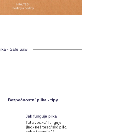
ilka - Safe Saw
Bezpečnostní pilka - tipy
Jak funguje pilka
Tato „pilka“ funguje
jinak než tesařská pila
nebo řezací nůž,