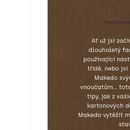
Používání ná
Ať už jsi začí
dlouholetý fa
používající nás
třídě, nebo js
Makedo svý
vnoučatům... tot
tipy, jak z vaš
kartonových d
Makedo vytěžit 
sta