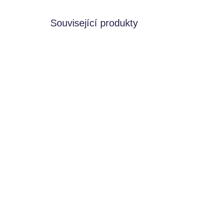
Související produkty
NOVINKA
NOVIN
SKLADEM
Makedo Play Kit
MA
Makedo
Ma
250 Kč
19
Do košíku