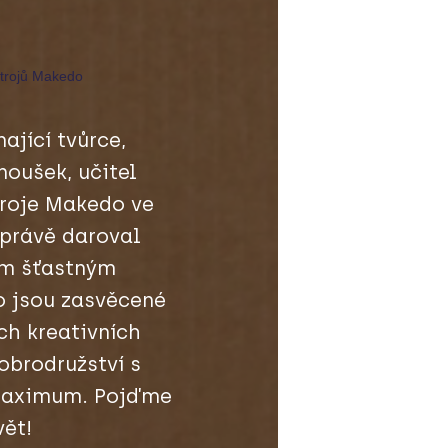
strojů Makedo
nající tvůrce,
noušek, učitel
troje Makedo ve
i právě daroval
m šťastným
o jsou zasvěcené
ich kreativních
obrodružství s
maximum. Pojďme
vět!