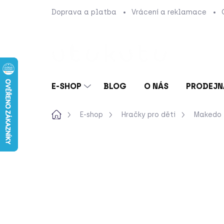
Přejít
Doprava a platba
Vrácení a reklamace
na
obsah
E-SHOP
BLOG
O NÁS
PRODEJN
Domů
E-shop
Hračky pro děti
Makedo
2 hodnocení
Podrobnosti hodnoc
NOVINKA