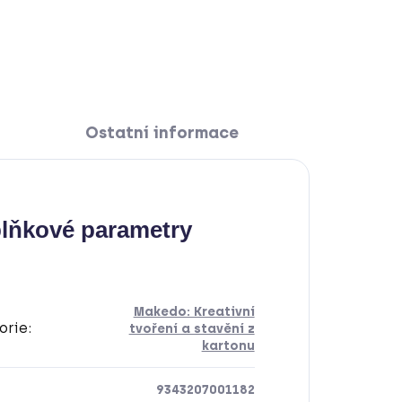
Ostatní informace
lňkové parametry
Makedo: Kreativní
orie
:
tvoření a stavění z
kartonu
9343207001182