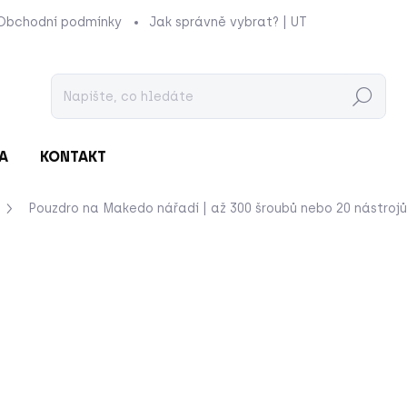
Obchodní podmínky
Jak správně vybrat? | UTUKUTU
Prod
Hledat
A
KONTAKT
Pouzdro na Makedo nářadí | až 300 šroubů nebo 20 nástrojů
nocení
ZNAČKA:
MAKEDO
279 Kč
Měrná
SKLADEM
cena:
−
+