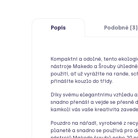
Popis
Podobné (3)
Kompaktní a odolné, tento ekologi
nástroje Makedo a Šrouby úhledně 
použití, ať už vyrážíte na rande, s
přinášíte kouzlo do třídy.
Díky svému elegantnímu vzhledu a
snadno přenáší a vejde se přesně d
kamkoli vás vaše kreativita zavede
Pouzdro na nářadí, vyrobené z recy
planetě a snadno se používá pro dě
nástrojů Makedo šroubů nebo 20 n