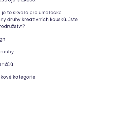
 je to skvělé pro umělecké
ny druhy kreativních kousků. Jste
rodružství?
ign
šrouby
riálů
ěkové kategorie