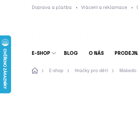
Přejít
Doprava a platba
Vrácení a reklamace
na
obsah
E-SHOP
BLOG
O NÁS
PRODEJN
Domů
E-shop
Hračky pro děti
Makedo
Neohodnoceno
Podrobnosti hod