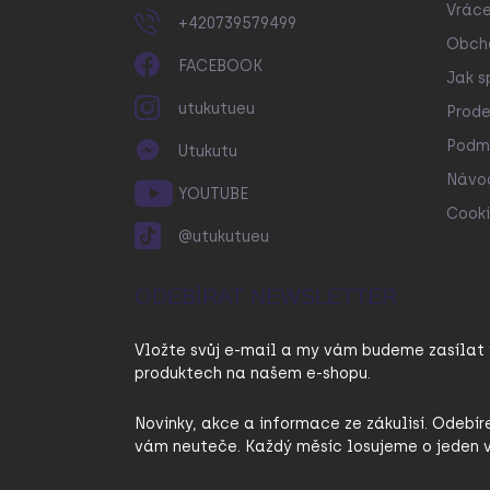
Vráce
+420739579499
Obch
FACEBOOK
Jak s
utukutueu
Prode
Podmí
Utukutu
Návo
YOUTUBE
Cooki
@utukutueu
ODEBÍRAT NEWSLETTER
Vložte svůj e-mail a my vám budeme zasílat
produktech na našem e-shopu.
Novinky, akce a informace ze zákulisí. Odebír
vám neuteče. Každý měsíc losujeme o jeden v