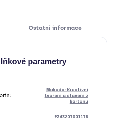
Ostatní informace
lňkové parametry
Makedo: Kreativní
orie
:
tvoření a stavění z
kartonu
9343207001175