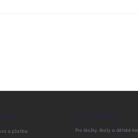
ÁKUPU
SPOLUPRÁCE
Pro školky, školy a dětské ko
ava a platba