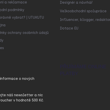
ní a reklamace
Designér a návrhář
odní podmínky
Velkoobchodní spolupráce
právně vybrat? | UTUKUTU
Influencer, blogger, redakto
jna
Dotace EU
nky ochrany osobních údajů
dy
es
PŘIJÍMÁME ONLINE
PLATBY
 informace o nových
ejte náš newsletter a nic
oucher v hodnotě 500 Kč.