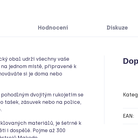
Hodnocení
Diskuze
cký obal udrží všechny vaše
Dop
na jednom místě, připravené k
chováváte si je doma nebo
 pohodlným dvojitým rukojetím se
Kateg
o tašek, zásuvek nebo na police,
.
EAN
:
klovaných materiálů, je šetrné k
ti i dospělé. Pojme až 300
ástrojů Makedo.