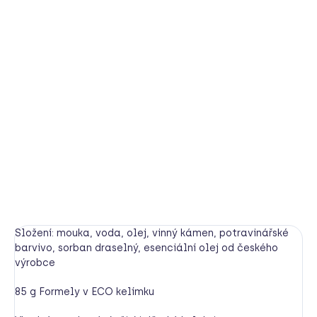
BARVA
−
+
Přidat do košíku
Ručně vyrobená modelína pro zábavné, nekonečně
dlouhé hraní. Měkoučká, snadno tvarovatelná, nádherně
voňavá.
DETAILNÍ INFORMACE
HLÍDAT
Složení: mouka, voda, olej, vinný kámen, potravinářské
barvivo, sorban draselný, esenciální olej od českého
výrobce
85 g Formely v ECO kelímku