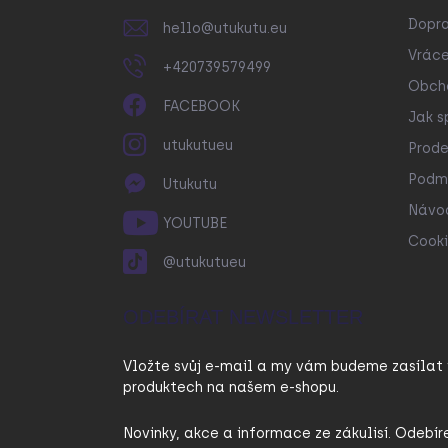
í
Dopr
hello
@
utukutu.eu
Vráce
+420739579499
Obch
FACEBOOK
Jak s
utukutueu
Prode
Podmí
Utukutu
Návo
YOUTUBE
Cooki
@utukutueu
ODEBÍRAT NEWSLETTER
Vložte svůj e-mail a my vám budeme zasílat
produktech na našem e-shopu.
Novinky, akce a informace ze zákulisí. Odebír