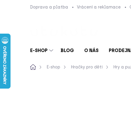
Přejít
Doprava a platba
Vrácení a reklamace
na
obsah
E-SHOP
BLOG
O NÁS
PRODEJN
Domů
E-shop
Hračky pro děti
Hry a pu
Neohodnoceno
Podrobnosti hod