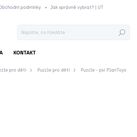
Obchodní podmínky
Jak správně vybrat? | UTUKUTU
Prod
Hledat
A
KONTAKT
zzle pro děti
Puzzle pro děti
Puzzle - psi
PlanToys
nocení
ZNAČKA:
PLANTOYS
519 Kč
Měrná
MOMENTÁLNĚ NEDOSTU
cena:
Bavte se spolu s rodinou
puzzle do připravené des