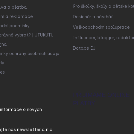
Pro školky, školy a dětské ko
ava a platba
ní a reklamace
Designér a návrhář
odní podmínky
Velkoobchodní spolupráce
právně vybrat? | UTUKUTU
Influencer, blogger, redakto
jna
Dotace EU
nky ochrany osobních údajů
dy
es
PŘIJÍMÁME ONLINE
PLATBY
 informace o nových
ejte náš newsletter a nic