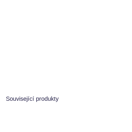
−
+
Přidat do košíku
Nabírejte, míchejte, nalévejte a experimentujte s touto
sadou 3 silikonových misek pro smyslovou a kreativní hru.
Tyto misky jsou vhodné pro mokré i suché aktivity. Jsou
všestranné a úhledně se skládají do sebe pro snadné
skladování.
DETAILNÍ INFORMACE
HLÍDAT
Související produkty
BESTSELLER
VYROBENO V ČR