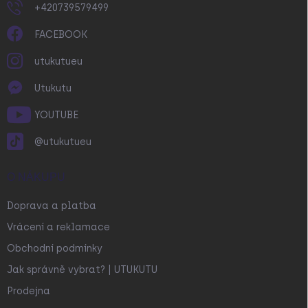
+420739579499
FACEBOOK
utukutueu
Utukutu
YOUTUBE
@utukutueu
O NÁKUPU
Doprava a platba
Vrácení a reklamace
Obchodní podmínky
Jak správně vybrat? | UTUKUTU
Prodejna