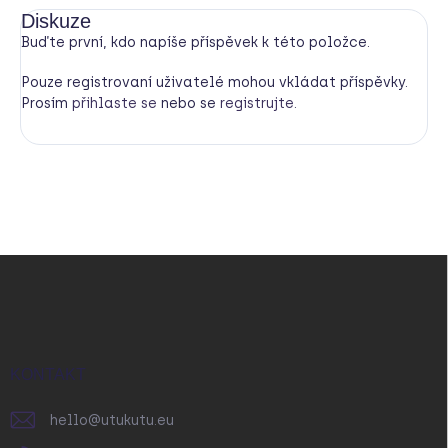
Diskuze
Buďte první, kdo napíše příspěvek k této položce.
Pouze registrovaní uživatelé mohou vkládat příspěvky.
Prosím
přihlaste se
nebo se
registrujte
.
Z
á
p
a
t
í
KONTAKT
hello
@
utukutu.eu