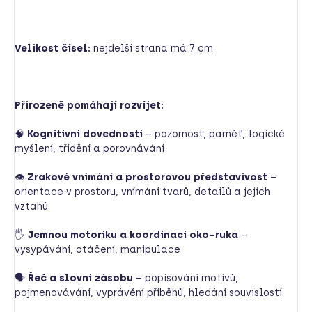
Velikost čísel:
nejdelší strana má 7 cm
Přirozeně pomáhají rozvíjet:
🧠
Kognitivní dovednosti
– pozornost, paměť, logické
myšlení, třídění a porovnávání
👁
Zrakové vnímání a prostorovou představivost
–
orientace v prostoru, vnímání tvarů, detailů a jejich
vztahů
🖐
Jemnou motoriku a koordinaci oko–ruka
–
vysypávání, otáčení, manipulace
🗣
Řeč a slovní zásobu
– popisování motivů,
pojmenovávání, vyprávění příběhů, hledání souvislostí