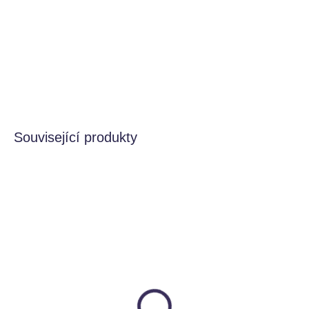
Bezpečné zpracování:
Oblé tvary a promyšlený
design zajišťují bezpečnou a kreativní hru.
DETAILNÍ INFORMACE
HLÍDAT
Související produkty
SKLADEM
SKLADEM
Vykrajovátka 2v1 - víly
Vykrajovátka orgány