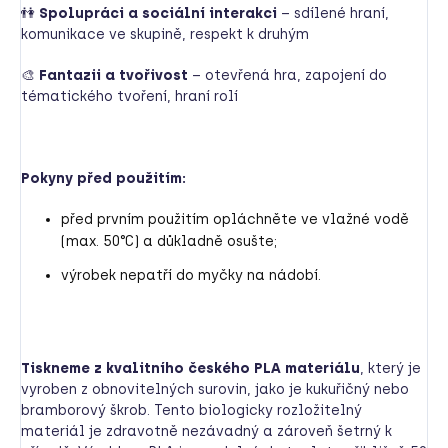
👫
Spolupráci a sociální interakci
– sdílené hraní,
komunikace ve skupině, respekt k druhým
🎨
Fantazii a tvořivost
– otevřená hra, zapojení do
tématického tvoření, hraní rolí
Pokyny před použitím:
před prvním použitím opláchněte ve vlažné vodě
(max. 50°C) a důkladně osušte;
výrobek nepatří do myčky na nádobí.
Tiskneme z kvalitního českého PLA materiálu
, který je
vyroben z obnovitelných surovin, jako je kukuřičný nebo
bramborový škrob. Tento biologicky rozložitelný
materiál je zdravotně nezávadný a zároveň šetrný k