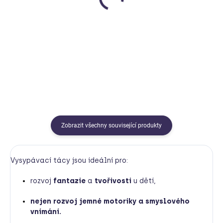
Smysloland
Smysloland
150 Kč
160 Kč
Do košíku
Do košíku
Zobrazit všechny související produkty
Vysypávací tácy jsou ideální pro:
rozvoj
fantazie
a
tvořivosti
u dětí,
nejen rozvoj jemné motoriky a smyslového
vnímání.