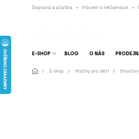
Přejít
Doprava a platba
Vrácení a reklamace
na
obsah
E-SHOP
BLOG
O NÁS
PRODEJN
Domů
E-shop
Hračky pro děti
Smyslov
Neohodnoceno
Podrobnosti hod