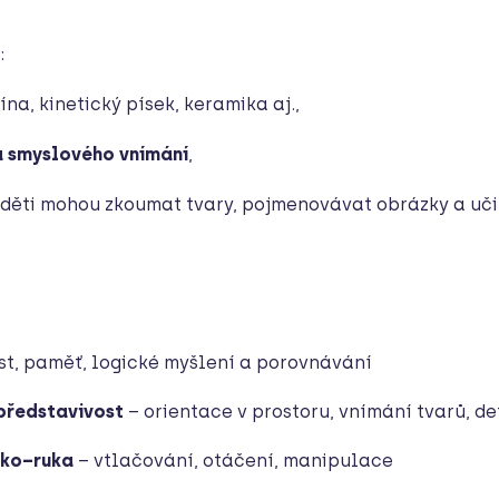
:
ína, kinetický písek, keramika aj.,
a smyslového vnímání
,
děti mohou zkoumat tvary, pojmenovávat obrázky a učit
st, paměť, logické myšlení a porovnávání
 představivost
– orientace v prostoru, vnímání tvarů, de
oko–ruka
– vtlačování, otáčení, manipulace