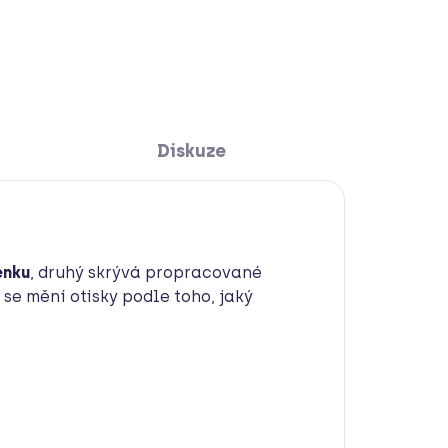
l
Diskuze
enku
, druhý skrývá propracované
 se mění otisky podle toho, jaký