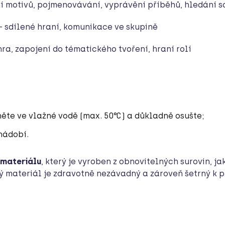
í motivů, pojmenovávání, vyprávění příběhů, hledání so
– sdílené hraní, komunikace ve skupině
ra, zapojení do tématického tvoření, hraní rolí
ěte ve vlažné vodě (max. 50°C) a důkladně osušte;
nádobí.
 materiálu
, který je vyroben z obnovitelných surovin, 
ný materiál je zdravotně nezávadný a zároveň šetrný k p