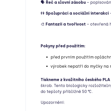
🗣
Řeč a slovní zásobu
– popisován
👫
Spolupráci a sociální interakci
🎨
Fantazii a tvořivost
– otevřená h
Pokyny před použitím:
před prvním použitím opláchn
výrobek nepatří do myčky na 
Tiskneme z kvalitního českého PLA
škrob. Tento biologicky rozložitel
do teploty přibližně 50 °C.
Upozornění: