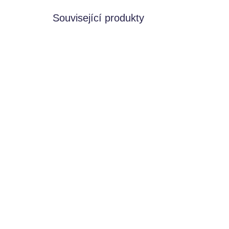
Související produkty
SKLADEM
Smyslokostky DUO -
Vyk
Dinosauři
din
Smysloland
Smy
130 Kč
14
Do košíku