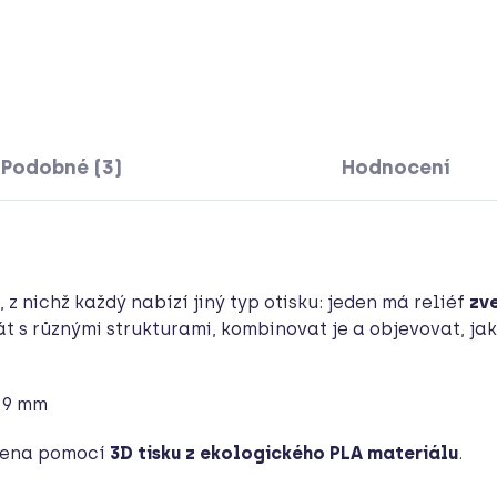
Detai
Podobné (3)
Hodnocení
, z nichž každý nabízí jiný typ otisku: jeden má reliéf
zv
rát s různými strukturami, kombinovat je a objevovat, jak
29 mm
bena pomocí
3D tisku z ekologického PLA materiálu
.