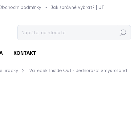
Obchodní podmínky
Jak správně vybrat? | UTUKUTU
Prod
Hledat
A
KONTAKT
é hračky
Váleček Inside Out - Jednorožci
Smysloland
nocení
ZNAČKA:
SMYSLOLAND
125 Kč
Měrná
SKLADEM
cena:
−
+