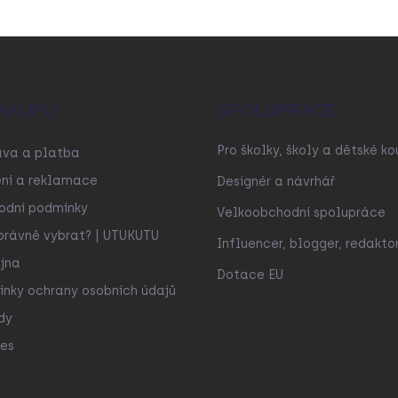
ÁKUPU
SPOLUPRÁCE
Pro školky, školy a dětské ko
ava a platba
ní a reklamace
Designér a návrhář
odní podmínky
Velkoobchodní spolupráce
právně vybrat? | UTUKUTU
Influencer, blogger, redakto
jna
Dotace EU
nky ochrany osobních údajů
dy
es