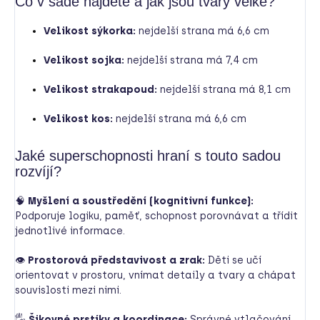
Co v sadě najdete a jak jsou tvary velké?
Velikost sýkorka:
nejdelší strana má 6,6 cm
Velikost sojka:
nejdelší strana má 7,4 cm
Velikost strakapoud:
nejdelší strana má 8,1 cm
Velikost kos:
nejdelší strana má 6,6 cm
Jaké superschopnosti hraní s touto sadou
rozvíjí?
🧠
Myšlení a soustředění (kognitivní funkce):
Podporuje logiku, paměť, schopnost porovnávat a třídit
jednotlivé informace.
👁
Prostorová představivost a zrak:
Děti se učí
orientovat v prostoru, vnímat detaily a tvary a chápat
souvislosti mezi nimi.
🖐
Šikovné prstíky a koordinace:
Správné vtlačování,