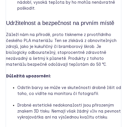
nádobí, vysoká teplota by ho mohla nenávratně
poškodit.
Udržitelnost a bezpečnost na prvním místě
Záleží nám na přírodě, proto tiskneme z prvotřídního
českého PLA materiálu. Ten se získává z obnovitelných
zdrojů, jako je kukuřičný či bramborový škrob. Je
biologicky odbouratelný, stoprocentně zdravotně
nezávadný a šetrný k planetě. Produkty z tohoto
materiálu bezpečně odolávají teplotám do 50 °C.
Důležitá upozornění:
Odstín barvy se může ve skutečnosti drobně lišit od
toho, co vidíte na monitoru či fotografii.
Drobné estetické nedokonalosti jsou přirozeným
znakem 3D tisku. Nemají však žádný vliv na pevnost
vykrajovátka ani na výslednou kvalitu otisku.