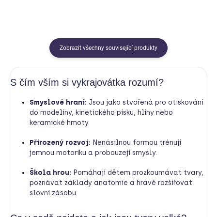
Zobrazit všechny související produkty
S čím vším si vykrajovátka rozumí?
Smyslové hraní:
Jsou jako stvořená pro otiskování
do modelíny, kinetického písku, hlíny nebo
keramické hmoty.
Přirozený rozvoj:
Nenásilnou formou trénují
jemnou motoriku a probouzejí smysly.
Škola hrou:
Pomáhají dětem prozkoumávat tvary,
poznávat základy anatomie a hravě rozšiřovat
slovní zásobu.