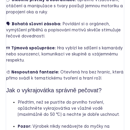
otáčení a manipulace s tvary posilují jemnou motoriku a
propojení oka a ruky.
🗣
Bohatá slovní zásoba:
Povídání si o orgánech,
vymýšlení příběhů a popisování motivů skvěle stimuluje
řečové dovednosti.
👫
Týmová spolupráce:
Hra vybízí ke sdílení s kamarády
nebo sourozenci, komunikaci ve skupině a vzájemnému
respektu.
🎨
Nespoutaná fantazie:
Otevřená hra bez hranic, která
přímo svádí k tematickému tvoření a hraní rolí.
Jak o vykrajovátka správně pečovat?
Předtím, než se pustíte do prvního tvoření,
opláchněte vykrajovátka ve vlažné vodě
(maximálně do 50 °C) a nechte je dobře uschnout.
Pozor:
Výrobek nikdy nedávejte do myčky na