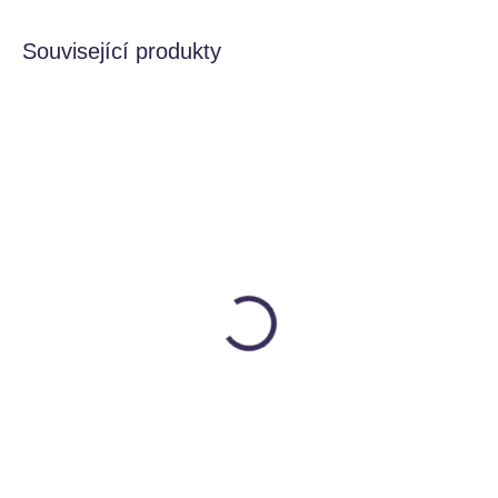
Související produkty
SKLADEM
MOMENTÁLNĚ NEDOSTUPNÉ
Smyslokostky DUO -
Smyslokostky TRIO -
Dinosauři
Safari zvířata
Smysloland
Smysloland
130 Kč
180 Kč
Do košíku
Detail