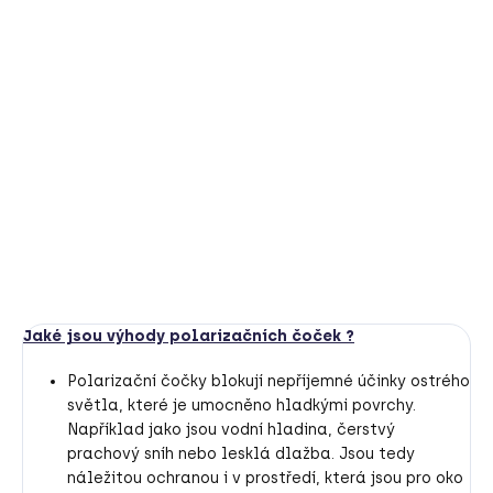
Hledáte nezničitelné brýle, které vydrží neopatrné
zacházení malým rošťákem? Model S je jasná volba.
Materiál je extra pružný a ohebný, brýle se nezlomí
.
Součástí balení je sáček na brýle, odepínací šňůrka
kolem hlavy a hadřík na čištění zdarma.
DETAILNÍ INFORMACE
HLÍDAT
Jaké jsou výhody polarizačních čoček ?
Polarizační čočky blokují nepříjemné účinky ostrého
světla, které je umocněno hladkými povrchy.
Například jako jsou vodní hladina, čerstvý
prachový sníh nebo lesklá dlažba. Jsou tedy
náležitou ochranou i v prostředí, která jsou pro oko