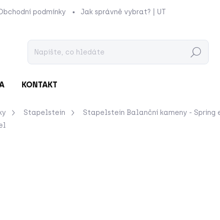
Obchodní podmínky
Jak správně vybrat? | UTUKUTU
Prod
Hledat
A
KONTAKT
ky
Stapelstein
Stapelstein Balanční kameny - Spring 
el
nocení
ZNAČKA:
STAPELSTEIN
2 370 Kč
Měrná
MOMENTÁLNĚ NEDOSTU
cena: