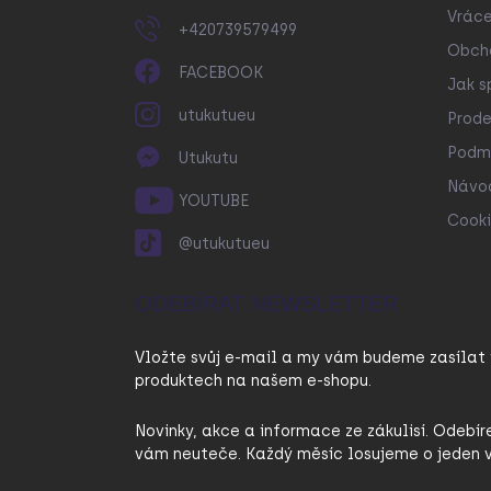
Vráce
+420739579499
Obch
FACEBOOK
Jak s
utukutueu
Prode
Podmí
Utukutu
Návo
YOUTUBE
Cooki
@utukutueu
ODEBÍRAT NEWSLETTER
Vložte svůj e-mail a my vám budeme zasílat
produktech na našem e-shopu.
Novinky, akce a informace ze zákulisí. Odebír
vám neuteče. Každý měsíc losujeme o jeden v