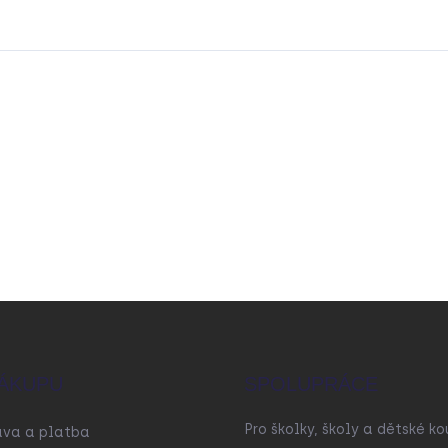
ÁKUPU
SPOLUPRÁCE
Pro školky, školy a dětské ko
ava a platba