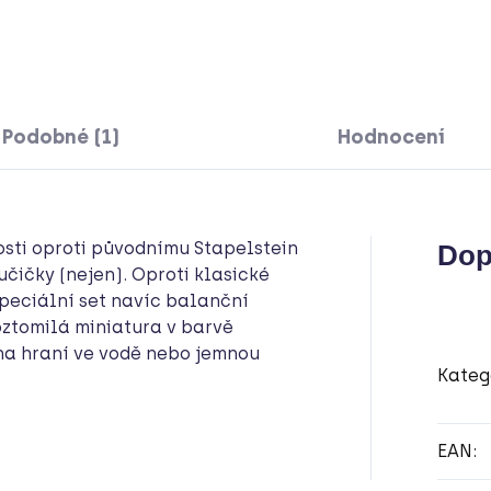
Podobné (1)
Hodnocení
kosti oproti původnímu Stapelstein
Dop
učičky (nejen). Oproti klasické
peciální set navíc balanční
oztomilá miniatura v barvě
, na hraní ve vodě nebo jemnou
Kateg
EAN
: