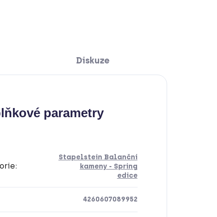
Diskuze
lňkové parametry
Stapelstein Balanční
orie
:
kameny - Spring
edice
4260607089952