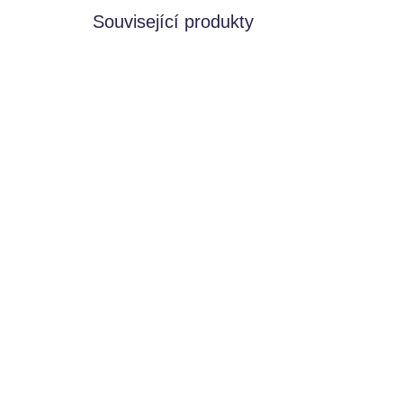
Související produkty
BESTSE
VÍCE 
SKLADEM
Stapelstein balanční
Du
kameny mint - 6 ks
Sta
GR
4 590 Kč
1 
Do košíku