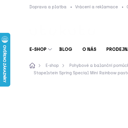
Přejít
Doprava a platba
Vrácení a reklamace
na
obsah
E-SHOP
BLOG
O NÁS
PRODEJN
Domů
E-shop
Pohybové a balanční pomůc
Stapelstein Spring Special Mini Rainbow past
Neohodnoceno
Podrobnosti hod
LIMITOVANÁ EDICE