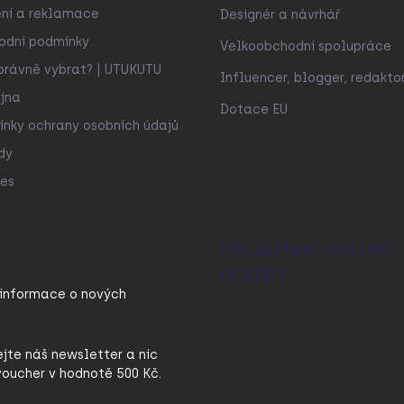
ní a reklamace
Designér a návrhář
odní podmínky
Velkoobchodní spolupráce
právně vybrat? | UTUKUTU
Influencer, blogger, redakto
jna
Dotace EU
nky ochrany osobních údajů
dy
es
PŘIJÍMÁME ONLINE
PLATBY
 informace o nových
ejte náš newsletter a nic
oucher v hodnotě 500 Kč.