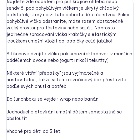
Najdete zde oddělení pro půl krajíce chleba nebo
sendvič, pod pohyblivým víčkem je ukrytý chladivý
polštářek, který udrží tuto dobrotu déle čerstvou. Pokud
pohyblivé víčko odstraníte, máte rázem dostatečně
velký prostor pro těstoviny nebo salát. Naprosto
jedinečné zpracování víčka krabičky s elastickým
kroužkem umožní vložit do krabičky celé jablko!
Silikonové dvojité víčko pak umožní skladovat v menších
odděleních ovoce nebo jogurt (nikoli tekutity).
Některé vitřní "přepážky" jsou vyjímatelné a
nastavitelné, takže si tento svačinový box přestavíte
podle svých chutí a potřeb.
Do lunchboxu se vejde i wrap nebo banán.
Jednoduché otevírání umožní dětem samostatně se
obsloužit.
Vhodné pro děti od 3 let.