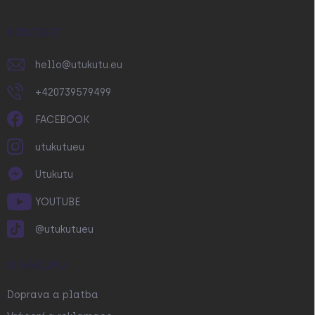
a
t
í
KONTAKT
hello
@
utukutu.eu
+420739579499
FACEBOOK
utukutueu
Utukutu
YOUTUBE
@utukutueu
O NÁKUPU
Doprava a platba