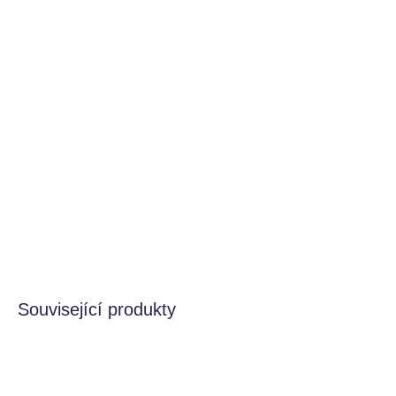
BARVA
−
+
Přidat do košíku
Krabička na svačinu, do které se vejde úplně všechno!
Děti si během dne rády vybírají z dobrot, které jim
připravíte. A tak b.box navrhl variabilní lunchbox, do
kterého zabalíte nespočet různých druhů svačinek.
DETAILNÍ INFORMACE
HLÍDAT
Související produkty
VÍCE VARIANT
VÍCE VARIANT