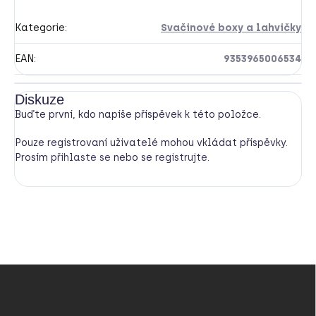
Kategorie
:
Svačinové boxy a lahvičky
EAN
:
9353965006534
Diskuze
Buďte první, kdo napíše příspěvek k této položce.
Pouze registrovaní uživatelé mohou vkládat příspěvky.
Prosím
přihlaste se
nebo se
registrujte
.
Z
á
p