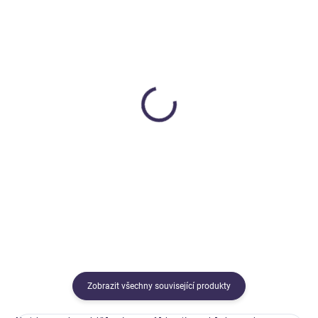
SKLADEM
SKLADEM
Svačinový box střední
Svačinový box malý
b.box
b.box
499 Kč
340 Kč
Detail
Detail
Zobrazit všechny související produkty