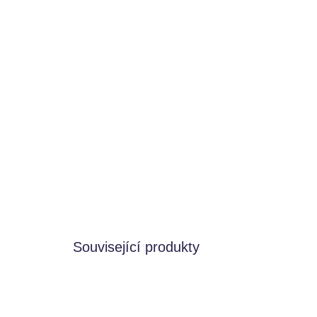
Související produkty
VYROBENO V ČR
TIP
VYROB