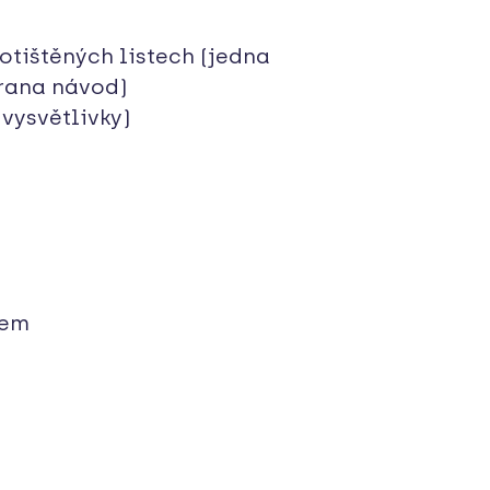
otištěných listech (jedna
trana návod)
vysvětlivky)
cem