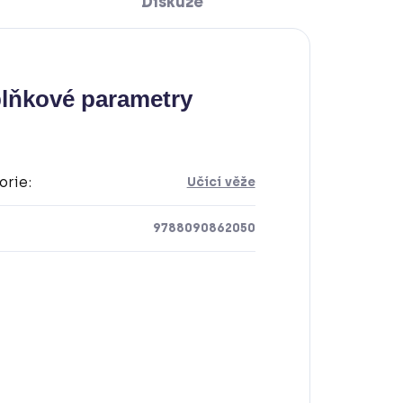
Diskuze
lňkové parametry
orie
:
Učící věže
9788090862050