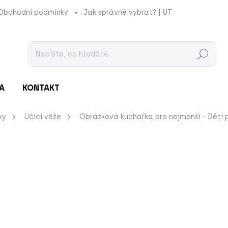
Obchodní podmínky
Jak správně vybrat? | UTUKUTU
Prod
Hledat
A
KONTAKT
ky
Učící věže
Obrázková kuchařka pro nejmenší - Děti
nocení
ZNAČKA:
POKETO
385 Kč
Měrná
SKLADEM
cena:
−
+