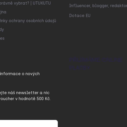
právně vybrat? | UTUKUTU
Influencer, blogger, redakto
jna
Dotace EU
nky ochrany osobních údajů
dy
es
PŘIJÍMÁME ONLINE
PLATBY
 informace o nových
ejte náš newsletter a nic
oucher v hodnotě 500 Kč.