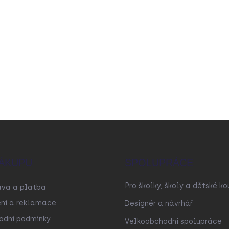
ÁKUPU
SPOLUPRÁCE
Pro školky, školy a dětské ko
ava a platba
ní a reklamace
Designér a návrhář
odní podmínky
Velkoobchodní spolupráce