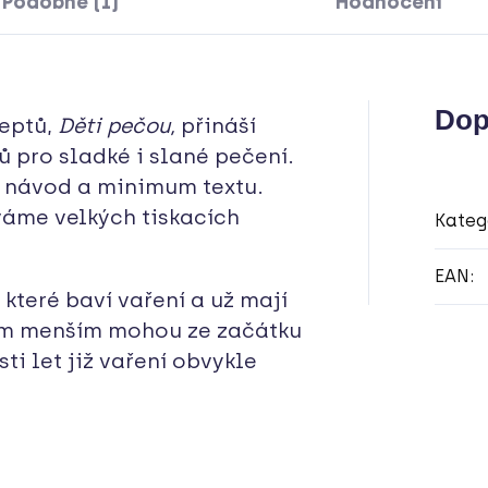
Podobné (1)
Hodnocení
Dop
eptů,
Děti pečou,
přináší
 pro sladké i slané pečení.
ý návod a minimum textu.
íváme velkých tiskacích
Kateg
EAN
:
které baví vaření a už mají
Těm menším mohou ze začátku
ti let již vaření obvykle