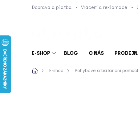
Přejít
Doprava a platba
Vrácení a reklamace
na
obsah
E-SHOP
BLOG
O NÁS
PRODEJN
Domů
E-shop
Pohybové a balanční pomůc
Neohodnoceno
Podrobnosti hod