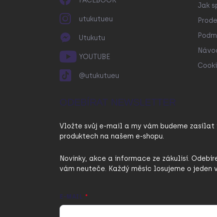
FACEBOOK
Jak s
utukutueu
Prode
Podmí
Utukutu
Návo
YOUTUBE
Cooki
@utukutueu
ODEBÍRAT NEWSLETTER
Vložte svůj e-mail a my vám budeme zasílat
produktech na našem e-shopu.
Novinky, akce a informace ze zákulisí. Odebír
vám neuteče. Každý měsíc losujeme o jeden v
E-MAIL