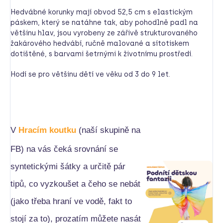
Hedvábné korunky mají obvod 52,5 cm s elastickým
páskem, který se natáhne tak, aby pohodlně padl na
většinu hlav, jsou vyrobeny ze zářivě strukturovaného
žakárového hedvábí, ručně malované a sítotiskem
dotištěné, s barvami šetrnými k životnímu prostředí.
Hodí se pro většinu dětí ve věku od 3 do 9 let.
V
Hracím koutku
(naší skupině na
FB) na vás čeká srovnání se
syntetickými šátky a určitě pár
tipů, co vyzkoušet a čeho se nebát
(jako třeba hraní ve vodě, fakt to
stojí za to), prozatím můžete nasát