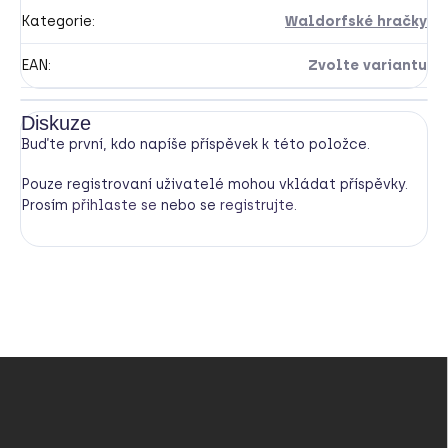
Kategorie
:
Waldorfské hračky
EAN
:
Zvolte variantu
Diskuze
Buďte první, kdo napíše příspěvek k této položce.
Pouze registrovaní uživatelé mohou vkládat příspěvky.
Prosím
přihlaste se
nebo se
registrujte
.
Z
á
p
a