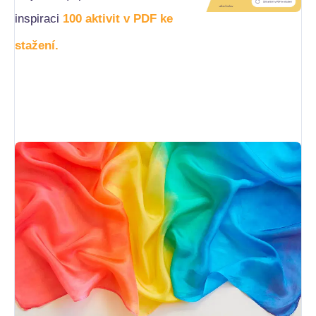
inspiraci
100 aktivit v PDF ke
stažení
.