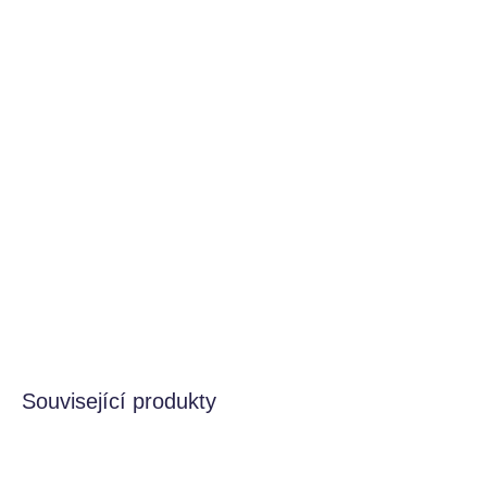
BARVA
−
+
Přidat do košíku
Děti milují začlenění korunek do každodenního oblékání a
nápaditých her, navíc jsou ideální na narozeniny a jiné
oslavy!
DETAILNÍ INFORMACE
HLÍDAT
Související produkty