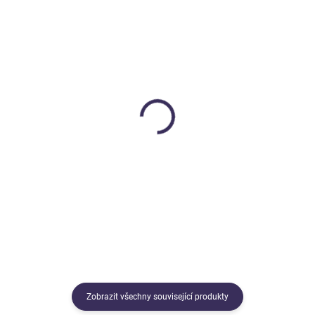
MOMENTÁLNĚ NEDOSTUPNÉ
SKLADEM
Měkký hedvábný štít
Čelenka květina
Sarah´s Silks
Sarah´s Silks
729 Kč
299 Kč
Detail
Do košíku
Zobrazit všechny související produkty