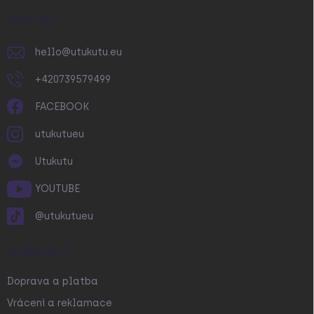
t
í
KONTAKT
hello
@
utukutu.eu
+420739579499
FACEBOOK
utukutueu
Utukutu
YOUTUBE
@utukutueu
O NÁKUPU
Doprava a platba
Vrácení a reklamace