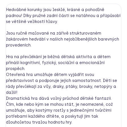
Hedvábné korunky jsou lesklé, krásné a pohodlně
padnou! Díky pružné zadní části se natáhnou a přizpůsobí
se většině velikostí hlavy.
Jsou ručně malované na zářivě strukturovaném
žakárovém hedvábí v našich nejoblíbenějších barevných
provedeních.
Hra na převlékání je běžná dětská aktivita a dětem
přináší kognitivní, fyzický, sociální a emocionální
prospěch.
Otevřená hra umožňuje dětem vyjádřit svou
představivost a podporuje jejich samostatnost. Děti se
rády převlékají za víly, draky, ptáky, brouky, netopýry a
další!
Dramatická hra dává volný průchod dětské fantazii.
Čím, kde nebo kým se mohou stát, je neomezené, což
umožňuje, aby kostýmy rostly s jedinečnými tvůrčími
potřebami každého dítěte, a poskytují jim tak
dlouholetou trvalou hodnotu hry.