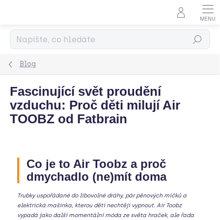
Přejít
na
obsah
Hledat
Blog
Fascinující svět proudění
vzduchu: Proč děti milují Air
TOOBZ od Fatbrain
Co je to Air Toobz a proč
dmychadlo (ne)mít doma
Trubky uspořádané do libovolné dráhy, pár pěnových míčků a
elektrická mašinka, kterou děti nechtějí vypnout. Air Toobz
vypadá jako další momentální móda ze světa hraček, ale řada