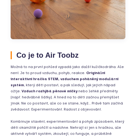
Co je to Air Toobz
Možná to na první pohled vypadá jako další kuličkodráha. Ale
není. Je to proud vzduchu, pohyb, reakce.
Originální
interaktivní hračka STEM, vzduchem poháněný modulární
systém
, který děti postaví, a pak sledují, jak jejich nápad
ožije.
Vzduch rozhýbá pěnové míčky
nebo lehké předměty
(např. hedvábné šátky). A hned na to děti začnou přemýšlet
jinak. Ne co postavit, ale co se stane, když... Právě tam začíná
zvědavost. Experimentování. Radost z objevování.
Kombinuje stavění, experimentování a pohyb způsobem, který
děti okamžitě pohltí a nadchne. Nehrají si jen s hračkou, ale
aktivně vytváří systém, zkoušejí, co funguje, a průběžně