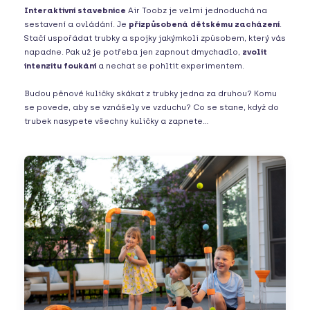
Interaktivní stavebnice
Air Toobz je velmi jednoduchá na
sestavení a ovládání. Je
přizpůsobená dětskému zacházení
.
Stačí uspořádat trubky a spojky jakýmkoli způsobem, který vás
napadne. Pak už je potřeba jen zapnout dmychadlo,
zvolit
intenzitu foukání
a nechat se pohltit experimentem.
Budou pěnové kuličky skákat z trubky jedna za druhou? Komu
se povede, aby se vznášely ve vzduchu? Co se stane, když do
trubek nasypete všechny kuličky a zapnete...