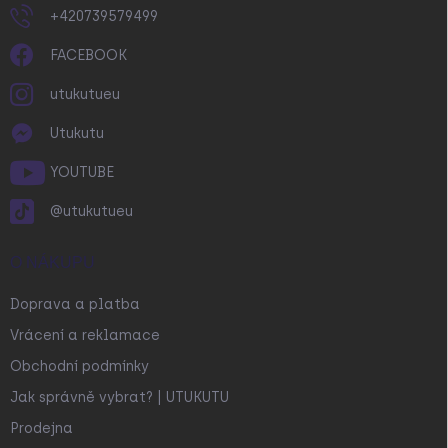
+420739579499
FACEBOOK
utukutueu
Utukutu
YOUTUBE
@utukutueu
O NÁKUPU
Doprava a platba
Vrácení a reklamace
Obchodní podmínky
Jak správně vybrat? | UTUKUTU
Prodejna