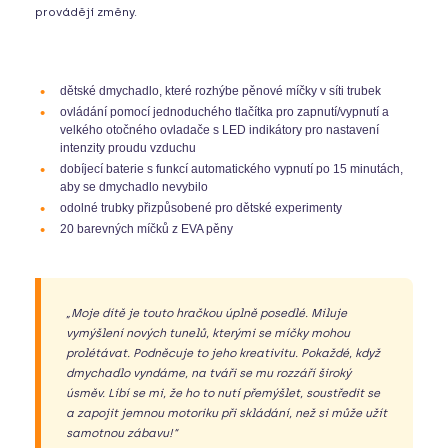
provádějí změny.
dětské dmychadlo, které rozhýbe pěnové míčky v síti trubek
ovládání pomocí jednoduchého tlačítka pro zapnutí/vypnutí a
velkého otočného ovladače s LED indikátory pro nastavení
intenzity proudu vzduchu
dobíjecí baterie s funkcí automatického vypnutí po 15 minutách,
aby se dmychadlo nevybilo
odolné trubky přizpůsobené pro dětské experimenty
20 barevných míčků z EVA pěny
„Moje dítě je touto hračkou úplně posedlé. Miluje
vymýšlení nových tunelů, kterými se míčky mohou
prolétávat. Podněcuje to jeho kreativitu. Pokaždé, když
dmychadlo vyndáme, na tváři se mu rozzáří široký
úsměv. Líbí se mi, že ho to nutí přemýšlet, soustředit se
a zapojit jemnou motoriku při skládání, než si může užít
samotnou zábavu!“