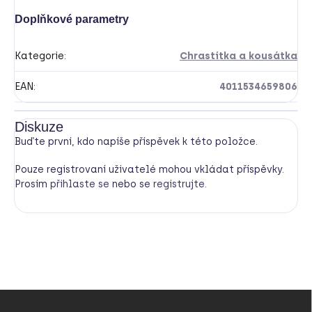
Doplňkové parametry
Kategorie
:
Chrastítka a kousátka
EAN
:
4011534659806
Diskuze
Buďte první, kdo napíše příspěvek k této položce.
Pouze registrovaní uživatelé mohou vkládat příspěvky.
Prosím
přihlaste se
nebo se
registrujte
.
Z
á