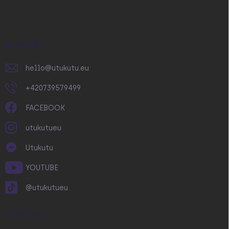
p
a
t
í
KONTAKT
hello
@
utukutu.eu
+420739579499
FACEBOOK
utukutueu
Utukutu
YOUTUBE
@utukutueu
O NÁKUPU