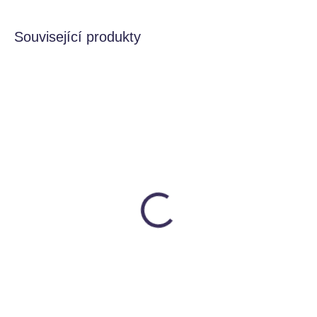
Související produkty
MOMENTÁLNĚ NEDOSTUPNÉ
SKLADEM
Hrací plyšová kostka
Zatloukání míčků
Zahrada
PlanToys
Taf toys
1 010 Kč
399 Kč
Do košíku
Detail