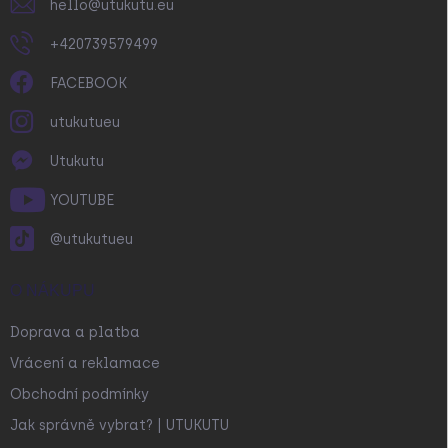
hello
@
utukutu.eu
+420739579499
FACEBOOK
utukutueu
Utukutu
YOUTUBE
@utukutueu
O NÁKUPU
Doprava a platba
Vrácení a reklamace
Obchodní podmínky
Jak správně vybrat? | UTUKUTU