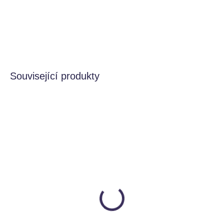
−
+
Přidat do košíku
HLÍDAT
Související produkty
VÍCE VARIANT
MOMENTÁLNĚ NEDOSTUPNÉ
SKLADEM
Náhradní savička pro
Termoska na jídlo - 335
Temosku na púití s
ml
brčkem
b.box