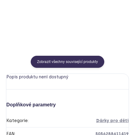
250 Kč
799 Kč
Detail
Detail
Zobrazit všechny související produkty
Popis produktu není dostupný
Doplňkové parametry
Kategorie
:
Dárky pro děti
EAN
:
5056288611419