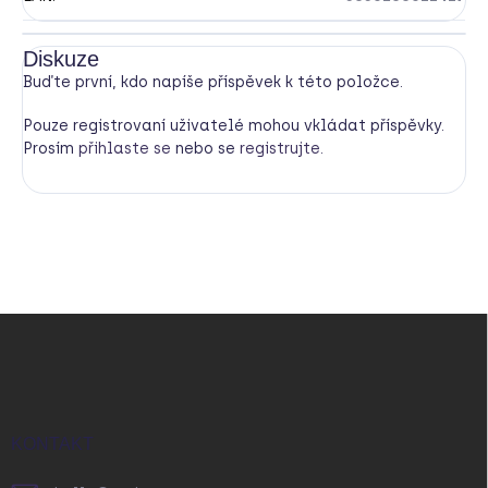
Diskuze
Buďte první, kdo napíše příspěvek k této položce.
Pouze registrovaní uživatelé mohou vkládat příspěvky.
Prosím
přihlaste se
nebo se
registrujte
.
Z
á
p
a
t
í
KONTAKT