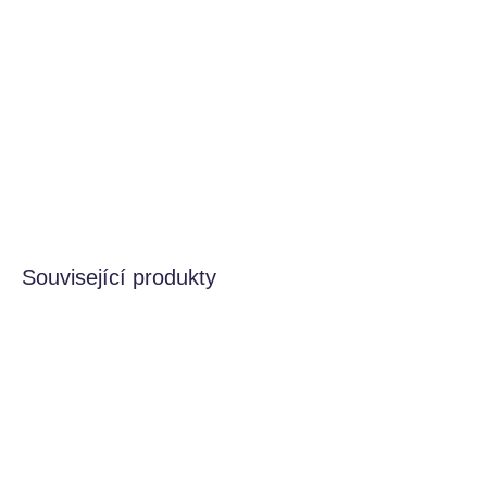
sadou dvou náramků. Jeden náramek zdobí
duha
vytvořená z živé palety barev s nádechem třpytivého
zlata. Druhý náramek má krásné
plstěné květiny
a
srdíčko z umělé kůže
. Oba náramky se zapínají na
karabinku a mají prodlužovací řetízek pro dokonalé
přizpůsobení.
DETAILNÍ INFORMACE
HLÍDAT
Související produkty
VÍCE VARIANT
VÍCE VARIANT