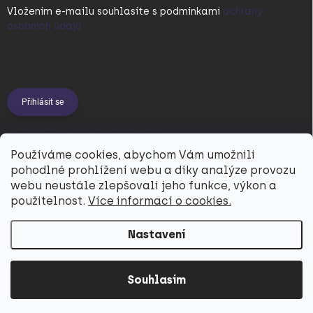
Vložením e-mailu souhlasíte s
podmínkami
ochrany
osobních údajů
Přihlásit se
PŘIJÍMÁME ONLINE PLATBY
Používáme cookies, abychom Vám umožnili
pohodlné prohlížení webu a díky analýze provozu
webu neustále zlepšovali jeho funkce, výkon a
použitelnost.
Více informací o cookies.
Nastavení
Copyright 2026
Utukutu
. Všechna práva vyhrazena.
Souhlasím
Vytvořil Shoptet