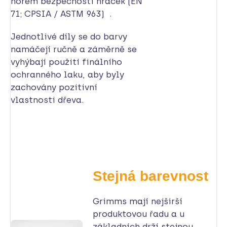
norem bezpečnosti hraček (EN
71; CPSIA / ASTM 963) .
Jednotlivé díly se do barvy
namáčejí ručně a záměrně se
vyhýbají použití finálního
ochranného laku, aby byly
zachovány pozitivní
vlastnosti dřeva.
Stejná barevnost
Grimms mají nejširší
produktovou řadu a u
základních drží stejnou