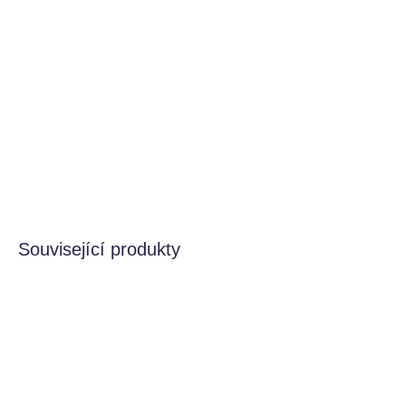
cena:
BARVA
−
+
Přidat do košíku
DETAILNÍ INFORMACE
HLÍDAT
Související produkty
VÍCE VARIANT