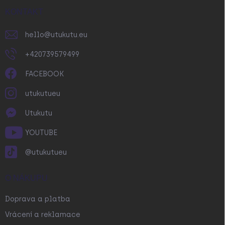
t
í
KONTAKT
hello
@
utukutu.eu
+420739579499
FACEBOOK
utukutueu
Utukutu
YOUTUBE
@utukutueu
O NÁKUPU
Doprava a platba
Vrácení a reklamace