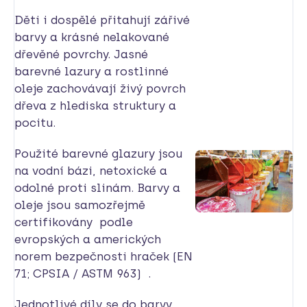
Děti i dospělé přitahují zářivé
barvy a krásné nelakované
dřevěné povrchy. Jasné
barevné lazury a rostlinné
oleje zachovávají živý povrch
dřeva z hlediska struktury a
pocitu.
Použité barevné glazury jsou
na vodní bázi, netoxické a
odolné proti slinám. Barvy a
oleje jsou samozřejmě
certifikovány podle
evropských a amerických
norem bezpečnosti hraček (EN
71; CPSIA / ASTM 963) .
Jednotlivé díly se do barvy