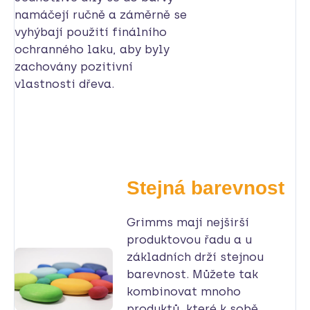
namáčejí ručně a záměrně se
vyhýbají použití finálního
ochranného laku, aby byly
zachovány pozitivní
vlastnosti dřeva.
Stejná barevnost
Grimms mají nejširší
produktovou řadu a u
základních drží stejnou
barevnost. Můžete tak
kombinovat mnoho
produktů, které k sobě