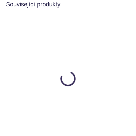
Související produkty
SKLADEM
MOMENTÁLNĚ NEDOSTUPNÉ
Dřevěná skládačka malá
Dřevěná skládačka mini
Duha - Grimms
Duha - Grimms
GRIMMS
GRIMMS
459 Kč
425 Kč
od
Detail
Detail