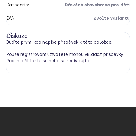
Kategorie
:
Dřevěné stavebnice pro děti
EAN
:
Zvolte variantu
Diskuze
Buďte první, kdo napíše příspěvek k této položce.
Pouze registrovaní uživatelé mohou vkládat příspěvky.
Prosím
přihlaste se
nebo se
registrujte
.
Z
á
p
a