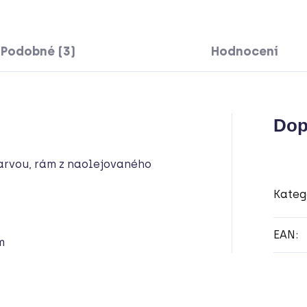
Podobné (3)
Hodnocení
Dop
arvou, rám z naolejovaného
Kateg
EAN
:
m