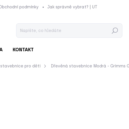
Obchodní podmínky
Jak správně vybrat? | UTUKUTU
Prod
Hledat
A
KONTAKT
stavebnice pro děti
Dřevěná stavebnice Modrá - Grimms
nocení
ZNAČKA:
GRIMMS
969 Kč
Měrná
MOMENTÁLNĚ NEDOSTU
cena:
Modrá jako...
moře
. Unáš
po uklidňujícím modrém 