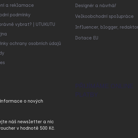
ní a reklamace
Designér a návrhář
odní podmínky
Velkoobchodní spolupráce
právně vybrat? | UTUKUTU
Influencer, blogger, redakto
jna
Dotace EU
nky ochrany osobních údajů
dy
es
PŘIJÍMÁME ONLINE
PLATBY
 informace o nových
ejte náš newsletter a nic
oucher v hodnotě 500 Kč.