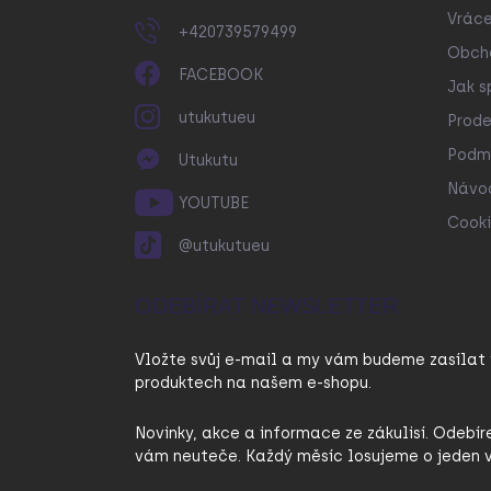
Vráce
+420739579499
Obch
FACEBOOK
Jak s
utukutueu
Prode
Podmí
Utukutu
Návo
YOUTUBE
Cooki
@utukutueu
ODEBÍRAT NEWSLETTER
Vložte svůj e-mail a my vám budeme zasílat
produktech na našem e-shopu.
Novinky, akce a informace ze zákulisí. Odebír
vám neuteče. Každý měsíc losujeme o jeden v