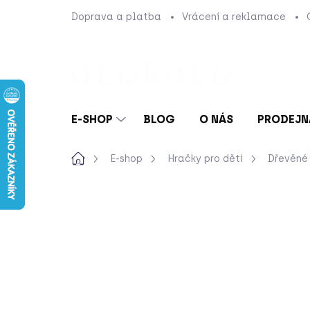
Přejít
Doprava a platba
Vrácení a reklamace
na
obsah
E-SHOP
BLOG
O NÁS
PRODEJN
Domů
E-shop
Hračky pro děti
Dřevěné 
Neohodnoceno
Podrobnosti hod