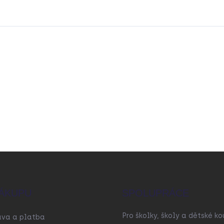
ÁKUPU
SPOLUPRÁCE
Pro školky, školy a dětské ko
ava a platba