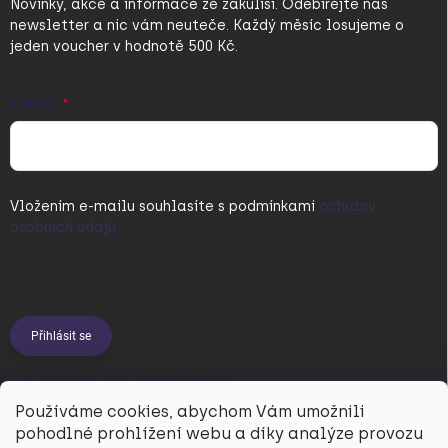
Novinky, akce a informace ze zákulisí. Odebírejte náš
newsletter a nic vám neuteče. Každý měsíc losujeme o
jeden voucher v hodnotě 500 Kč.
E-MAIL
Vložením e-mailu souhlasíte s
podmínkami
ochrany
osobních údajů
Přihlásit se
PŘIJÍMÁME ONLINE PLATBY
Používáme cookies, abychom Vám umožnili
pohodlné prohlížení webu a díky analýze provozu