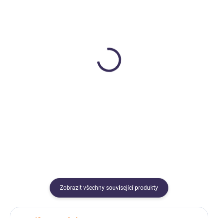
SKLADEM
SKLADEM
Senzorická láhev,
Zábavné přísavky Squigz
kouzelné víly
starter pack 22 ks
Jellystone designs
Fat Brain Toys
499 Kč
699 Kč
Do košíku
Do košíku
Zobrazit všechny související produkty