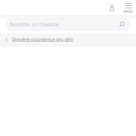
Přejít
na
obsah
Hledat
Dřevěné stavebnice pro děti
Podrobnosti hodnocení
Neohodnoceno
ZNAČKA:
GRIMMS