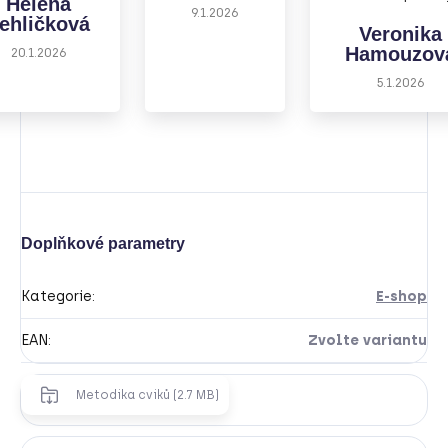
Helena
9.1.2026
ehličková
Veronika
Hamouzov
20.1.2026
5.1.2026
Doplňkové parametry
Kategorie
:
E-shop
EAN
:
Zvolte variantu
Metodika cviků (2.7 MB)