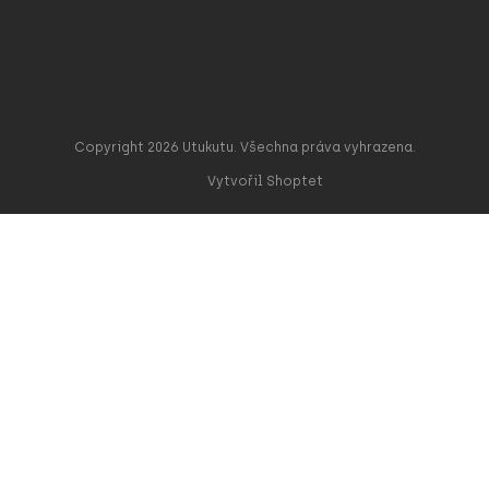
Copyright 2026
Utukutu
. Všechna práva vyhrazena.
Vytvořil Shoptet