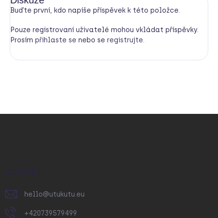
Buďte první, kdo napíše příspěvek k této položce.
Pouze registrovaní uživatelé mohou vkládat příspěvky.
Prosím
přihlaste se
nebo se
registrujte
.
Z
á
p
a
t
í
KONTAKT
hello
@
utukutu.eu
+420739579499