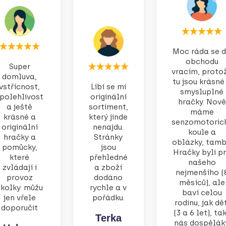
Moc ráda se 
obchodu
Super
vracím, proto
domluva,
tu jsou krásné
vstřícnost,
Líbí se mi
smysluplné
polehlivost
originální
hračky. Nově
a ještě
sortiment,
máme
krásné a
který jinde
senzomotoric
originální
nenajdu.
koule a
hračky a
Stránky
oblázky, tamb
pomůcky,
jsou
Hračky byli p
které
přehledné
našeho
zvládají i
a zboží
nejmenšího (
provoz
dodáno
měsíců), ale
školky. můžu
rychle a v
baví celou
jen vřele
pořádku.
rodinu, jak dět
doporučit
(3 a 6 let), tak
Terka
nás dospěláky