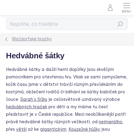
Přejít
na
obsah
Hledat
Waldorfské hračky
Hedvábné šátky
Hedvábné šátky a další herní doplňky jsou skvělým
pomocníkem pro otevřenou hru. Však se sami zamysleme,
kolik času jsme v dětství trávili různým převlékáním do
kostýmů, oblečení rodičů či běhání se šátky babiček pro
louce.
Sarah´s Silks
je celosvětově uznávaný výrobce
hedvábných hraček
pro děti a my máme tu čest
představit je v České republice. Mezi neoblíbenější patří
právě hedvábné šátky různých velikostí, od
nejmenšího
,
přes
větší
až ke
gigantickým
.
Kouzelné hůlky
jsou