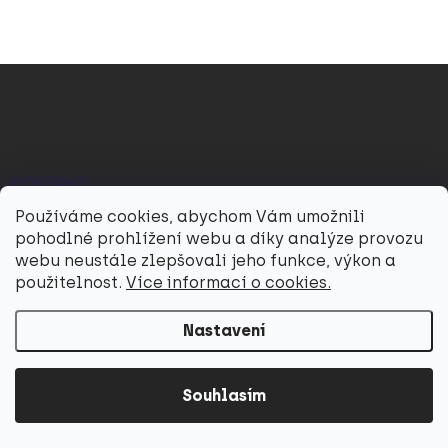
n
a
k
c
o
í
p
v
Z
r
á
á
v
n
p
k
í
a
y
v
t
ý
í
KONTAKT
p
Používáme cookies, abychom Vám umožnili
i
hello
@
utukutu.eu
s
pohodlné prohlížení webu a díky analýze provozu
u
webu neustále zlepšovali jeho funkce, výkon a
+420739579499
použitelnost.
Více informací o cookies.
FACEBOOK
Nastavení
utukutueu
Utukutu
Souhlasím
YOUTUBE