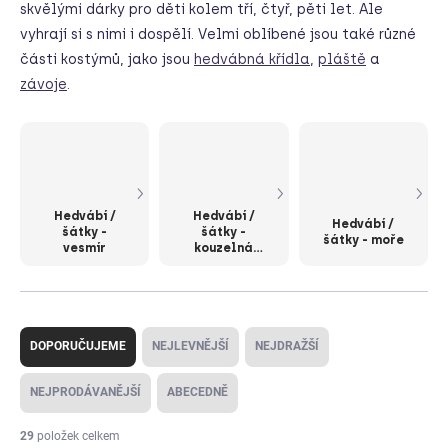
skvělými dárky pro děti kolem tří, čtyř, pěti let. Ale
vyhrají si s nimi i dospělí. Velmi oblíbené jsou také různé
části kostýmů, jako jsou
hedvábná křídla
,
pláště
a
závoje
.
Hedvábí /
Hedvábí /
Hedvábí /
šátky -
šátky -
šátky - moře
vesmír
kouzelná
stvoření
Ř
a
DOPORUČUJEME
NEJLEVNĚJŠÍ
NEJDRAŽŠÍ
z
e
NEJPRODÁVANĚJŠÍ
ABECEDNĚ
n
í
29
položek celkem