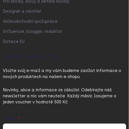
Pro školky, školy a dětské koutky
Designér a návrhář
Velkoobchodní spolupráce
Influencer, blogger, redaktor
Dotace EU
ODEBÍRAT NEWSLETTER
Vložte svůj e-mail a my vám budeme zasílat informace o
nových produktech na našem e-shopu.
Novinky, akce a informace ze zákulisí. Odebírejte náš
newsletter a nic vám neuteče. Každý měsíc losujeme o
jeden voucher v hodnotě 500 Kč.
E-MAIL