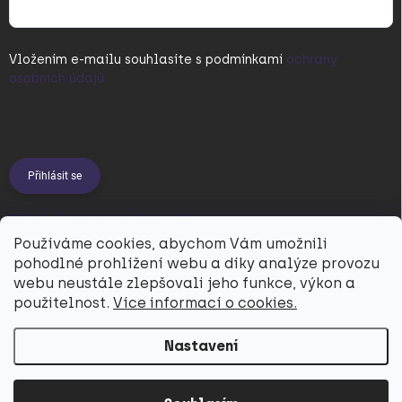
Vložením e-mailu souhlasíte s
podmínkami
ochrany
osobních údajů
Přihlásit se
PŘIJÍMÁME ONLINE PLATBY
Používáme cookies, abychom Vám umožnili
pohodlné prohlížení webu a díky analýze provozu
webu neustále zlepšovali jeho funkce, výkon a
použitelnost.
Více informací o cookies.
Nastavení
Copyright 2026
Utukutu
. Všechna práva vyhrazena.