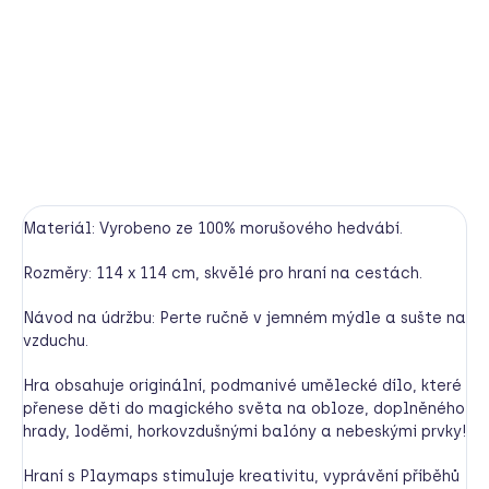
Vesmír, hvězdná obloha nebo hrad v oblacích? Tato
hedvábná herní mapa je navržená tak, aby podnítila
fantazii, je nádherným doplňkem hry každého dítěte.
DETAILNÍ INFORMACE
HLÍDAT
Materiál: Vyrobeno ze 100% morušového hedvábí.
Rozměry: 114 x 114 cm, skvělé pro hraní na cestách.
Návod na údržbu: Perte ručně v jemném mýdle a sušte na
vzduchu.
Hra obsahuje originální, podmanivé umělecké dílo, které
přenese děti do magického světa na obloze, doplněného
hrady, loděmi, horkovzdušnými balóny a nebeskými prvky!
Hraní s Playmaps stimuluje kreativitu, vyprávění příběhů