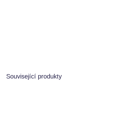
24 kroužků Nest ve čtyřech různých velikostech a v 6
barevných přechodech. Každá barva obsahuje 4 kroužky v
gradientu svého odstínu, od jasnějšího po světlejší odstín.
DETAILNÍ INFORMACE
HLÍDAT
Související produkty