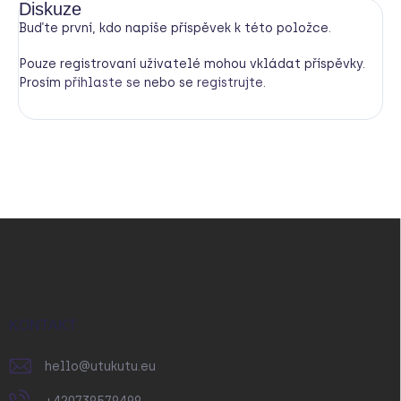
Diskuze
Buďte první, kdo napíše příspěvek k této položce.
Pouze registrovaní uživatelé mohou vkládat příspěvky.
Prosím
přihlaste se
nebo se
registrujte
.
Z
á
p
a
t
í
KONTAKT
hello
@
utukutu.eu