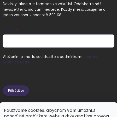
Novinky, akce a informace ze zákulisí. Odebírejte náš
newsletter a nic vám neuteče. Každý měsíc losujeme o
jeden voucher v hodnotě 500 Kč.
E-MAIL
Vložením e-mailu souhlasíte s
podmínkami
ochrany
osobních údajů
Přihlásit se
PŘIJÍMÁME ONLINE PLATBY
Používáme cookies, abychom Vám umožnili
pohodlné prohlížení webu a díky analýze provozu