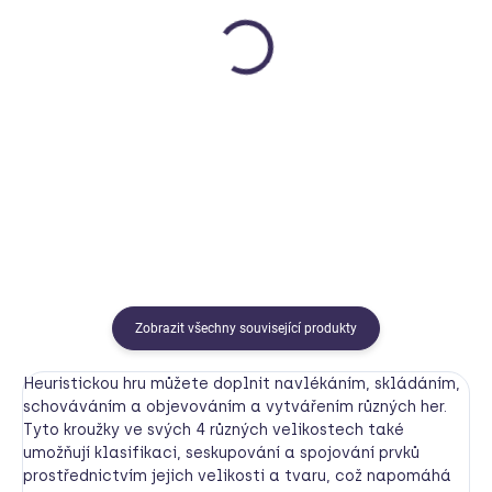
SKLADEM
SKLADEM
Dřevěná hračka do ruky -
Zatloukačka dřevěná
ptáček - Grimms
Little Dutch
GRIMMS
399 Kč
399 Kč
Detail
Do košíku
Zobrazit všechny související produkty
Heuristickou hru můžete doplnit navlékáním, skládáním,
schováváním a objevováním a vytvářením různých her.
Tyto kroužky ve svých 4 různých velikostech také
umožňují klasifikaci, seskupování a spojování prvků
prostřednictvím jejich velikosti a tvaru, což napomáhá