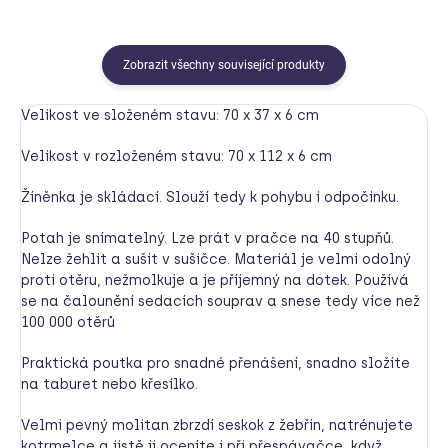
Zobrazit všechny související produkty
Velikost ve složeném stavu: 70 x 37 x 6 cm
Velikost v rozloženém stavu: 70 x 112 x 6 cm
Žíněnka je skládací. Slouží tedy k pohybu i odpočinku.
Potah je snímatelný. Lze prát v pračce na 40 stupňů.
Nelze žehlit a sušit v sušičce. Materiál je velmi odolný
proti otěru, nežmolkuje a je příjemný na dotek. Používá
se na čalounění sedacích souprav a snese tedy více než
100 000 otěrů
Praktická poutka pro snadné přenášení, snadno složíte
na taburet nebo křesílko.
Velmi pevný molitan zbrzdí seskok z žebřin, natrénujete
kotrmelce a jistě ji oceníte i při přespávačce, když