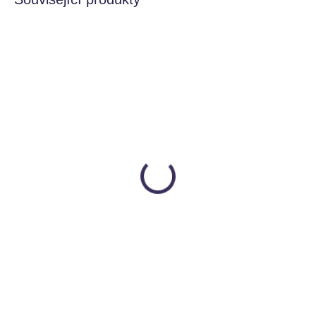
VÝHODNÁ SADA
VYROBENO V ČR
VYROBENO V ČR
VYROBÍME DO 5 TÝDNŮ
SKLADEM
Houpačka Spectra
Houpací prkno natur a
duhová + Houpací prkno
barevné
Utukutu
Utukutu
5 690 Kč
2 099 Kč
od
Detail
Detail