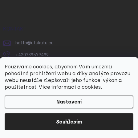
á
á
v
n
p
k
í
a
y
v
t
ý
í
KONTAKT
p
i
hello
@
utukutu.eu
s
u
+420739579499
Používáme cookies, abychom Vám umožnili
FACEBOOK
pohodlné prohlížení webu a díky analýze provozu
utukutueu
webu neustále zlepšovali jeho funkce, výkon a
použitelnost.
Více informací o cookies.
Utukutu
Nastavení
YOUTUBE
@utukutueu
Souhlasím
O NÁKUPU