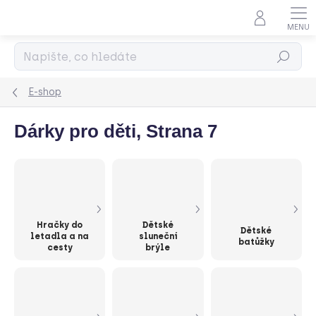
Přejít
na
obsah
Hledat
E-shop
Dárky pro děti
, Strana 7
Hračky do
Dětské
Dětské
letadla a na
sluneční
batůžky
cesty
brýle