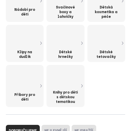
Svačinové
Dětská
Nádobí pro
boxy a
kosmetika a
děti
lahvičky
péče
Klipy na
Dětské
Dětské
dudlík
hrnečky
tetovačky
Knihy pro děti
Příbory pro
s dětskou
děti
tematikou
Ř
a
DOPORUČUJEME
NEJLEVNĚJŠÍ
NEJDRAŽŠÍ