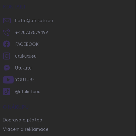
t
v
í
KONTAKT
k
y
v
hello
@
utukutu.eu
ý
p
+420739579499
i
s
FACEBOOK
u
utukutueu
Utukutu
YOUTUBE
@utukutueu
O NÁKUPU
Doprava a platba
Vrácení a reklamace