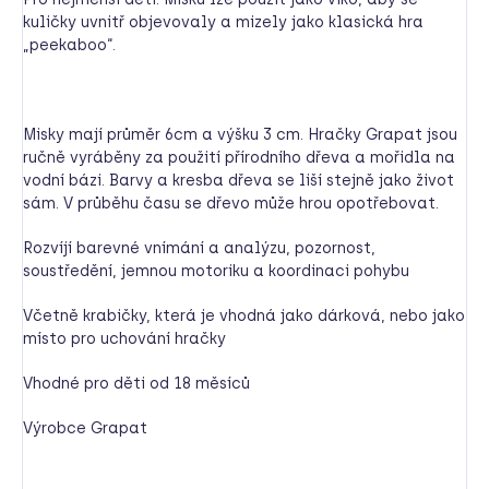
kuličky uvnitř objevovaly a mizely jako klasická hra
„peekaboo“.
Misky mají průměr 6cm a výšku 3 cm. Hračky Grapat jsou
ručně vyráběny za použití přírodního dřeva a mořidla na
vodní bázi. Barvy a kresba dřeva se liší stejně jako život
sám. V průběhu času se dřevo může hrou opotřebovat.
Rozvíjí barevné vnímání a analýzu, pozornost,
soustředění, jemnou motoriku a koordinaci pohybu
Včetně krabičky, která je vhodná jako dárková, nebo jako
místo pro uchování hračky
Vhodné pro děti od 18 měsíců
Výrobce Grapat