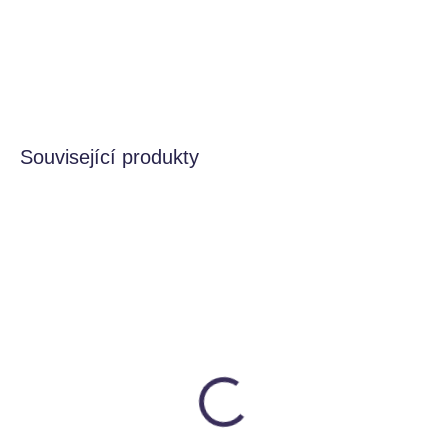
Pro první učení se barev, přiřazování, objevování.
DETAILNÍ INFORMACE
HLÍDAT
Související produkty
SKLADEM
SKLADEM
Dřevěný koník Willy -
Zatloukačka dřevěná
Grimms
Little Dutch
GRIMMS
399 Kč