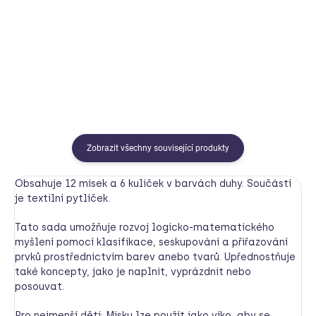
690 Kč
Detail
Do košíku
Zobrazit všechny související produkty
Obsahuje 12 misek a 6 kuliček v barvách duhy. Součástí
je textilní pytlíček.
Tato sada umožňuje rozvoj logicko-matematického
myšlení pomocí klasifikace, seskupování a přiřazování
prvků prostřednictvím barev anebo tvarů.
Upřednostňuje
také koncepty, jako je naplnit, vyprázdnit nebo
posouvat.
Pro nejmenší děti: Misku lze použít jako víko, aby se