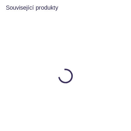
Související produkty
VÍCE VARIANT
VÍCE VARIANT
SKLADEM
SKLADEM
Svačinový box malý
Svačinový box velký
b.box
b.box
340 Kč
550 Kč
Detail
Detail