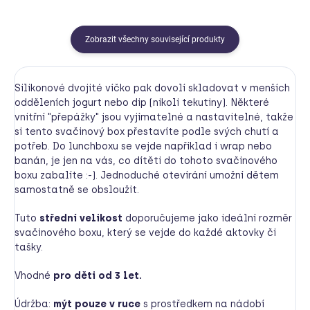
Zobrazit všechny související produkty
Silikonové dvojité víčko pak dovolí skladovat v menších
odděleních jogurt nebo dip (nikoli tekutiny). Některé
vnitřní "přepážky" jsou vyjímatelné a nastavitelné, takže
si tento svačinový box přestavíte podle svých chutí a
potřeb. Do lunchboxu se vejde například i wrap nebo
banán, je jen na vás, co dítěti do tohoto svačinového
boxu zabalíte :-). Jednoduché otevírání umožní dětem
samostatně se obsloužit.
Tuto
střední velikost
doporučujeme jako ideální rozměr
svačinového boxu, který se vejde do každé aktovky či
tašky.
Vhodné
pro děti od 3 let.
Údržba:
mýt pouze v ruce
s prostředkem na nádobí