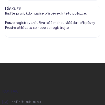
Diskuze
Buďte první, kdo napíše příspěvek k této položce.
Pouze registrovaní uživatelé mohou vkládat příspěvky.
Prosím
přihlaste se
nebo se
registrujte
.
Z
á
p
a
t
í
KONTAKT
hello
@
utukutu.eu