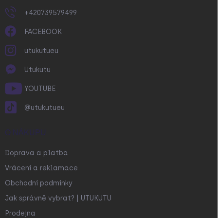
+420739579499
FACEBOOK
utukutueu
Utukutu
YOUTUBE
@utukutueu
O NÁKUPU
Doprava a platba
Vrácení a reklamace
Obchodní podmínky
Jak správně vybrat? | UTUKUTU
Prodejna