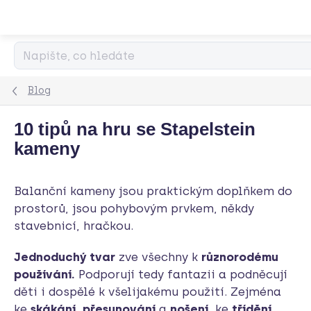
Přejít
na
obsah
Blog
10 tipů na hru se Stapelstein
kameny
Balanční kameny jsou praktickým doplňkem do
prostorů, jsou pohybovým prvkem, někdy
stavebnicí, hračkou.
Jednoduchý tvar
zve všechny k
různorodému
používání.
Podporují tedy fantazii a podněcují
děti i dospělé k všelijakému použití. Zejména
ke
skákání
,
přesunování
a
nošení
, ke
třídění
,