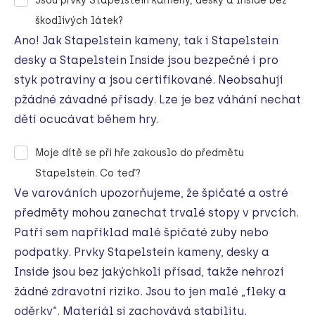
Jsou prvky Stapelstein kameny, desky a Inside bez
škodlivých látek?
Ano! Jak Stapelstein kameny, tak i Stapelstein
desky a Stapelstein Inside jsou bezpečné i pro
styk potraviny a jsou certifikované. Neobsahují
pžádné závadné přísady. Lze je bez váhání nechat
děti ocucávat během hry.
Moje dítě se při hře zakouslo do předmětu
Stapelstein. Co teď?
Ve varováních upozorňujeme, že špičaté a ostré
předměty mohou zanechat trvalé stopy v prvcích.
Patří sem například malé špičaté zuby nebo
podpatky. Prvky Stapelstein kameny
, desky a
Inside jsou bez jakýchkoli přísad, takže nehrozí
žádné zdravotní riziko. Jsou to jen malé „fleky a
oděrky“. Materiál si zachovává stabilitu.