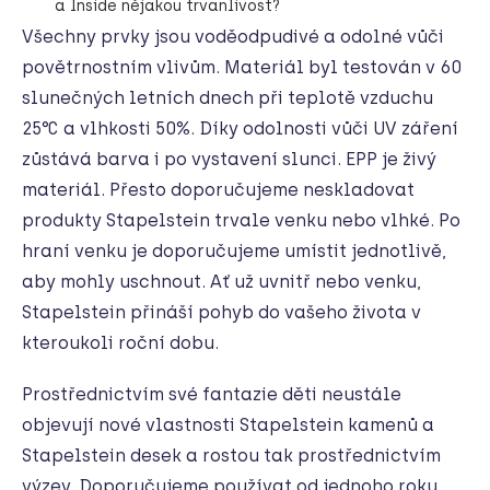
a Inside nějakou trvanlivost?
Všechny prvky jsou voděodpudivé a odolné vůči
povětrnostním vlivům. Materiál byl testován v 60
slunečných letních dnech při teplotě vzduchu
25°C a vlhkosti 50%. Díky odolnosti vůči UV záření
zůstává barva i po vystavení slunci.
EPP je živý
materiál. Přesto doporučujeme neskladovat
produkty Stapelstein
trvale venku nebo vlhké. Po
hraní venku je doporučujeme umístit jednotlivě,
aby mohly uschnout. Ať už uvnitř nebo venku,
Stapelstein
přináší pohyb do vašeho života v
kteroukoli roční dobu.
Prostřednictvím své fantazie děti neustále
objevují nové vlastnosti Stapelstein kamenů
a
Stapelstein desek
a rostou tak prostřednictvím
výzev. Doporučujeme používat od jednoho roku,