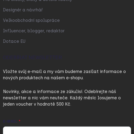
Designér a návrhář
Velkoobchodní spolupráce
Influencer, blogger, redaktor
Dotace EU
ODEBÍRAT NEWSLETTER
Vložte svůj e-mail a my vám budeme zasílat informace o
nových produktech na našem e-shopu.
Novinky, akce a informace ze zákulisí. Odebírejte náš
newsletter a nic vám neuteče. Každý měsíc losujeme o
jeden voucher v hodnotě 500 Kč.
E-MAIL