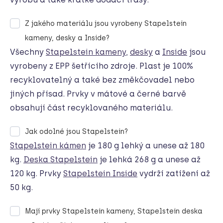
Z jakého materiálu jsou vyrobeny Stapelstein
kameny, desky a Inside?
Všechny
Stapelstein kameny
,
desky
a
Inside
jsou
vyrobeny z EPP šetřícího zdroje. Plast je 100%
recyklovatelný a také bez změkčovadel nebo
jiných přísad. Prvky v mátové a černé barvě
obsahují část recyklovaného materiálu.
Jak odolné jsou Stapelstein?
Stapelstein kámen
je 180 g lehký a unese až 180
kg.
Deska Stapelstein
je lehká 268 g a unese až
120 kg. Prvky
Stapelstein
Inside
vydrží zatížení až
50 kg.
Mají prvky Stapelstein kameny, Stapelstein deska