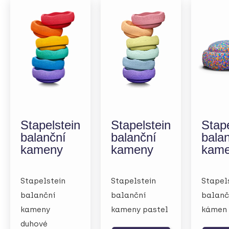
Stapelstein
Stapelstein
Stape
balanční
balanční
bala
kameny
kameny
kam
Stapelstein
Stapelstein
Stapel
balanční
balanční
balanč
kameny
kameny pastel
kámen 
duhové