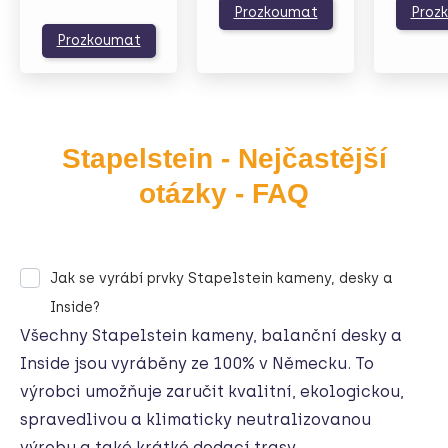
Prozkoumat
Proz
Prozkoumat
Stapelstein - Nejčastější
otázky - FAQ
Jak se vyrábí prvky Stapelstein kameny, desky a
Inside?
Všechny Stapelstein kameny
, balanční desky a
Inside jsou vyráběny ze 100% v Německu. To
výrobci umožňuje zaručit kvalitní, ekologickou,
spravedlivou a klimaticky neutralizovanou
výrobu a také krátké dodací trasy.