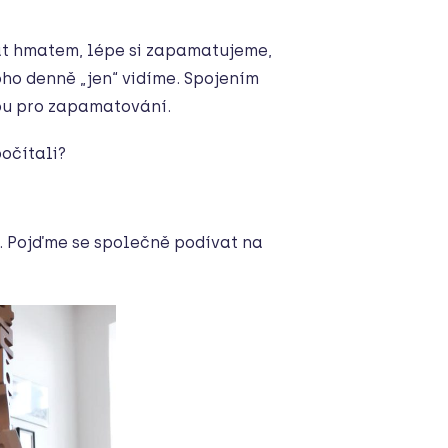
at hmatem, lépe si zapamatujeme,
oho denně „jen“ vidíme. Spojením
nou pro zapamatování.
očítali?
y. Pojďme se společně podívat na