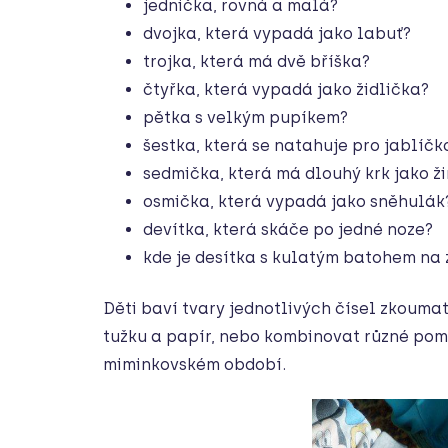
jednička, rovná a malá?
dvojka, která vypadá jako labuť?
trojka, která má dvě bříška?
čtyřka, která vypadá jako židlička?
pětka s velkým pupíkem?
šestka, která se natahuje pro jablíčk
sedmička, která má dlouhý krk jako ž
osmička, která vypadá jako sněhulák
devítka, která skáče po jedné noze?
kde je desítka s kulatým batohem na
Děti baví tvary jednotlivých čísel zkouma
tužku a papír, nebo kombinovat různé po
miminkovském období.