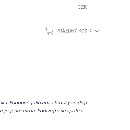
CZK
ejna
Podmínky ochrany osobních údajů
Návody
Cook
PRÁZDNÝ KOŠÍK
NÁKUPNÍ
KOŠÍK
ku. Podobně jako naše hračky se dají
e je ještě malé. Podívejte se spolu s