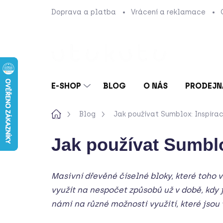
Přejít
Doprava a platba
Vrácení a reklamace
na
obsah
E-SHOP
BLOG
O NÁS
PRODEJN
Domů
Blog
Jak používat Sumblox: Inspira
Jak používat Sumblo
Masivní dřevěné číselné bloky, které toho
využít na nespočet způsobů už v době, kdy j
námi na různé možnosti využití, které jsou 