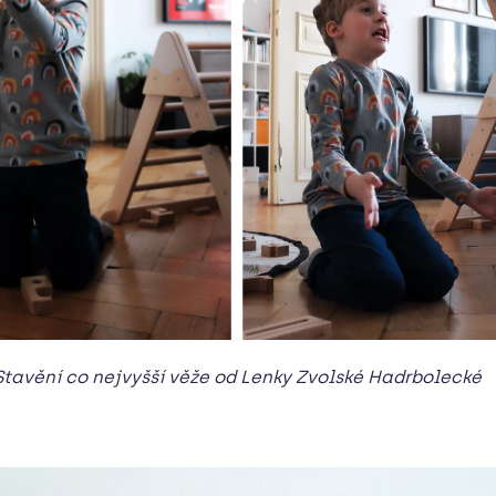
Stavění co nejvyšší věže od Lenky Zvolské Hadrbolecké