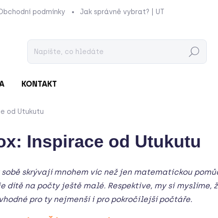
Obchodní podmínky
Jak správně vybrat? | UTUKUTU
Prod
Hledat
A
KONTAKT
ce od Utukutu
x: Inspirace od Utukutu
 v sobě skrývají mnohem víc než jen matematickou pomůc
e dítě na počty ještě malé. Respektive, my si myslíme, ž
vhodné pro ty nejmenší i pro pokročilejší počtáře.