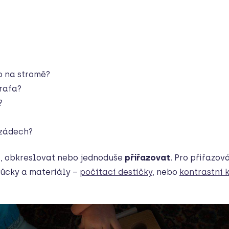
o na stromě?
irafa?
?
 zádech?
t, obkreslovat nebo jednoduše
přiřazovat
. Pro přiřazov
můcky a materiály –
počítací destičky
, nebo
kontrastní 