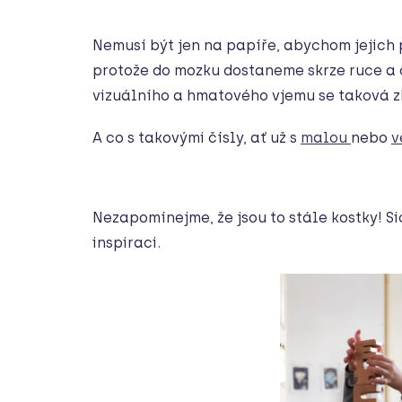
Nemusí být jen na papíře, abychom jejich
protože do mozku dostaneme skrze ruce a o
vizuálního a hmatového vjemu se taková z
A co s takovými čísly, ať už s
malou
nebo
v
Nezapomínejme, že jsou to stále kostky! S
inspiraci.