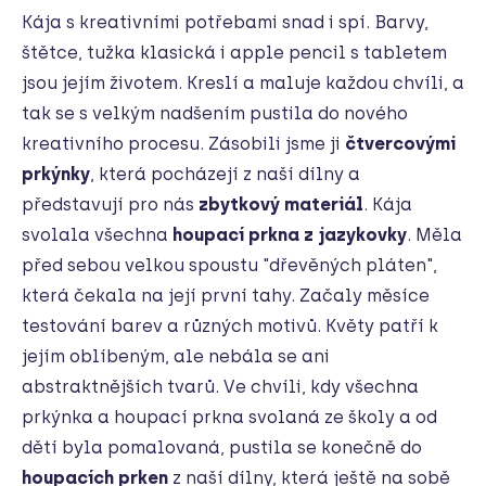
Kája s kreativními potřebami snad i spí. Barvy,
štětce, tužka klasická i apple pencil s tabletem
jsou jejím životem. Kreslí a maluje každou chvíli, a
tak se s velkým nadšením pustila do nového
kreativního procesu. Zásobili jsme ji
čtvercovými
prkýnky
, která pocházejí z naší dílny a
představují pro nás
zbytkový materiál
. Kája
svolala všechna
houpací prkna z jazykovky
. Měla
před sebou velkou spoustu "dřevěných pláten",
která čekala na její první tahy. Začaly měsíce
testování barev a různých motivů. Květy patří k
jejím oblíbeným, ale nebála se ani
abstraktnějších tvarů. Ve chvíli, kdy všechna
prkýnka a houpací prkna svolaná ze školy a od
dětí byla pomalovaná, pustila se konečně do
houpacích prken
z naší dílny, která ještě na sobě