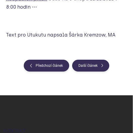
8:00 hodin ---
Text pro Utukutu napsala Šárka Kremzow, MA
Předchozí článek
Další článek
Z
á
p
a
t
í
KONTAKT