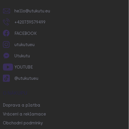
hello
@
utukutu.eu
+420739579499
FACEBOOK
utukutueu
Utukutu
YOUTUBE
@utukutueu
O NÁKUPU
Doprava a platba
Vrácení a reklamace
Obchodní podmínky