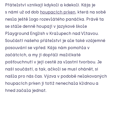
Přátelství vznikají kdykoli a kdekoli. Kája je
s námi už od dob
houpacích prken
, která na sobě
nesla ještě logo rozevlátého panáčka. Právě ta
se stále denně houpají v jazykové škole
Playground English v Kralupech nad Vltavou.
Součástí našeho přátelství je ale také vzájemné
posouvání se vpřed. Kája nám pomohla v
začátcích, a my jí dopřáli maličkaté
pošťouchnutí v její cestě za vlastní tvorbou. Je
naší součástí, a tak, ačkoli se musí ohánět, si
našla pro nás čas. Výzva v podobě nelakovaných
houpacích prken ji totiž nenechala klidnou a
hned začala jednat.