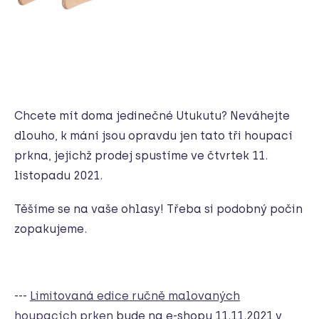
Chcete mít doma jedinečné Utukutu? Neváhejte
dlouho, k mání jsou opravdu jen tato tři houpací
prkna, jejichž prodej spustíme ve čtvrtek 11.
listopadu 2021.
Těšíme se na vaše ohlasy! Třeba si podobný počin
zopakujeme.
---
Limitovaná edice ručně malovaných
houpacích prken
bude na e-shopu 11.11.2021 v