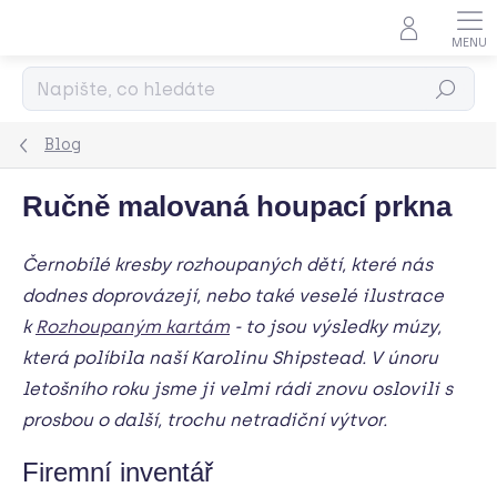
Přejít
na
obsah
Hledat
Blog
Ručně malovaná houpací prkna
Černobílé kresby rozhoupaných dětí, které nás
dodnes doprovázejí, nebo také veselé ilustrace
k
Rozhoupaným kartám
- to jsou výsledky múzy,
která políbila naší Karolinu Shipstead. V únoru
letošního roku jsme ji velmi rádi znovu oslovili s
prosbou o další, trochu netradiční výtvor.
Firemní inventář