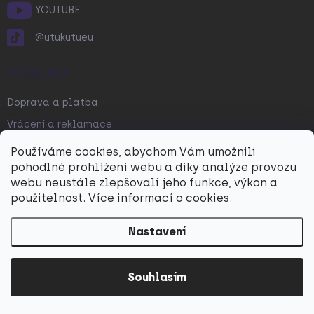
YOUTUBE
@utukutueu
O NÁKUPU
Doprava a platba
Vrácení a reklamace
Obchodní podmínky
Používáme cookies, abychom Vám umožnili
pohodlné prohlížení webu a díky analýze provozu
Jak správně vybrat? | UTUKUTU
webu neustále zlepšovali jeho funkce, výkon a
Prodejna
použitelnost.
Více informací o cookies.
Podmínky ochrany osobních údajů
Nastavení
Návody
Cookies
Souhlasím
SPOLUPRÁCE