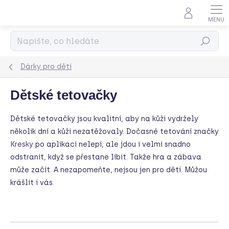
Přejít
na
obsah
Hledat
Dárky pro děti
Dětské tetovačky
Dětské tetovačky jsou kvalitní, aby na kůži vydržely
několik dní a kůži nezatěžovaly. Dočasné tetování značky
Kresky
po aplikaci nelepí,
ale jdou i velmi snadno
odstranit, když se přestane líbit. Takže hra a zábava
může začít. A nezapomeňte, nejsou jen pro děti. Můžou
krášlit i vás.