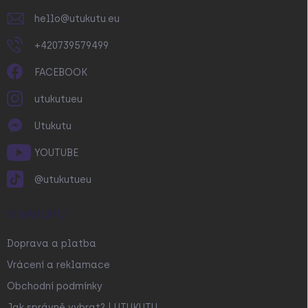
hello
@
utukutu.eu
+420739579499
FACEBOOK
utukutueu
Utukutu
YOUTUBE
@utukutueu
O NÁKUPU
Doprava a platba
Vrácení a reklamace
Obchodní podmínky
Jak správně vybrat? | UTUKUTU