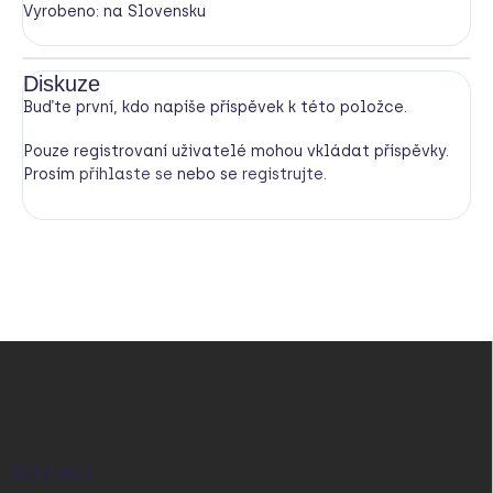
Vyrobeno: na Slovensku
Diskuze
Buďte první, kdo napíše příspěvek k této položce.
Pouze registrovaní uživatelé mohou vkládat příspěvky.
Prosím
přihlaste se
nebo se
registrujte
.
Z
á
p
a
t
í
KONTAKT