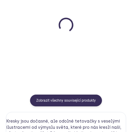
MOMENTÁLNĚ NEDOSTUPNÉ
SKLADEM
Vrtulník zelený Green
Jezdící zajíc - hnědý
Toys
PlanToys
Green Toys
499 Kč
749 Kč
Do košíku
Detail
Zobrazit všechny související produkty
Kresky jsou dočasné, ale odolné tetovačky s veselými
ilustracemi od výmyslu světa, které pro nás kreslí naši,