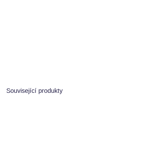
Moderní kapradiny nám mezi Kresky chyběly! Tyto vznikly
ve spolupráci s českou umělkyní Katkou Tichaiovou alias
„přírodaholik“. Katka chodí na nápady převážně do
křivoklátských lesů a vjemy z nich přetavuje do
přírodních linorytů.
DETAILNÍ INFORMACE
HLÍDAT
Související produkty