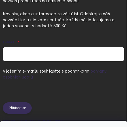
nových produktech na našem e-shopu.
Novinky, akce a informace ze zákulisí. Odebírejte náš
newsletter a nic vám neuteče. Každý měsíc losujeme o
jeden voucher v hodnotě 500 Kč.
E-MAIL
Vložením e-mailu souhlasíte s
podmínkami
ochrany
osobních údajů
Přihlásit se
PŘIJÍMÁME ONLINE PLATBY