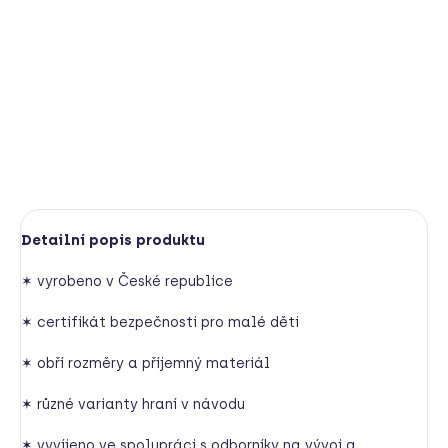
Kam zvířátka patří? Na louku nebo pastvinu? Do rybníka
nebo jsou z lesa? 6 hracích desek a 24 žetonů se zvířátky
naučí děti přiřazovat živočichy do jejich pelíšků. Návod i
s různými nápady na hraní je součástí balení.
DETAILNÍ INFORMACE
HLÍDAT
Detailní popis produktu
✶ vyrobeno v České republice
✶ certifikát bezpečnosti pro malé děti
✶ obří rozměry a příjemný materiál
✶ různé varianty hraní v návodu
✶ vyvíjeno ve spolupráci s odborníky na vývoj a