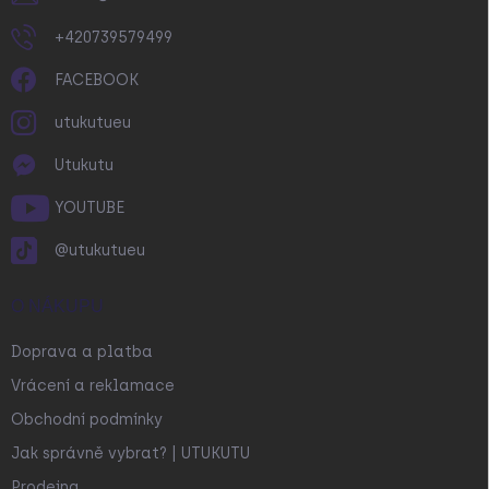
+420739579499
FACEBOOK
utukutueu
Utukutu
YOUTUBE
@utukutueu
O NÁKUPU
Doprava a platba
Vrácení a reklamace
Obchodní podmínky
Jak správně vybrat? | UTUKUTU
Prodejna