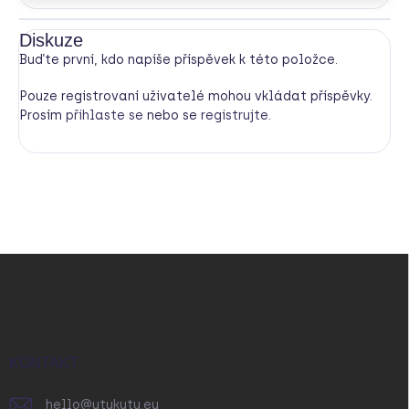
Diskuze
Buďte první, kdo napíše příspěvek k této položce.
Pouze registrovaní uživatelé mohou vkládat příspěvky.
Prosím
přihlaste se
nebo se
registrujte
.
Z
á
p
a
t
í
KONTAKT
hello
@
utukutu.eu