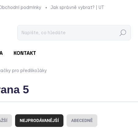
Obchodní podmínky
Jak správně vybrat? | UTUKUTU
Prod
Hledat
A
KONTAKT
račky pro předškoláky
rana 5
ŽŠÍ
NEJPRODÁVANĚJŠÍ
ABECEDNĚ