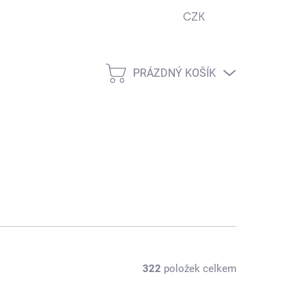
CZK
ejna
Podmínky ochrany osobních údajů
Návody
Cook
PRÁZDNÝ KOŠÍK
NÁKUPNÍ
KOŠÍK
322
položek celkem