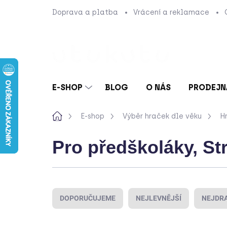
Přejít
Doprava a platba
Vrácení a reklamace
na
obsah
E-SHOP
BLOG
O NÁS
PRODEJN
Domů
E-shop
Výběr hraček dle věku
H
Pro předškoláky
, St
Ř
a
DOPORUČUJEME
NEJLEVNĚJŠÍ
NEJDRA
z
e