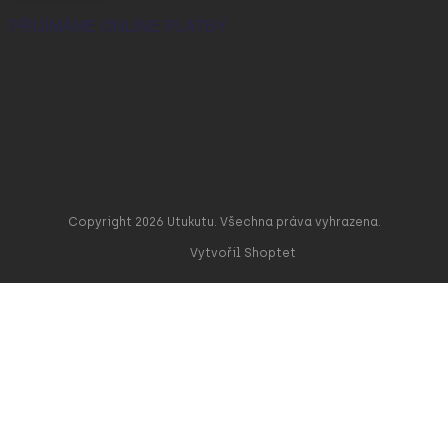
PŘIJÍMÁME ONLINE PLATBY
Copyright 2026
Utukutu
. Všechna práva vyhrazena.
Vytvořil Shoptet