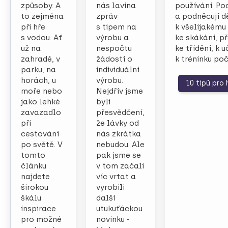
způsoby. A
nás lavina
používání. Pod
to zejména
zpráv
a podněcují dě
při hře
s tipem na
k všelijakému
s vodou. Ať
výrobu a
ke skákání, p
už na
nespočtu
ke třídění, k 
zahradě, v
žádostí o
k tréninku poč
parku, na
individuální
horách, u
výrobu.
10 tipů pro
moře nebo
Nejdřív jsme
jako lehké
byli
zavazadlo
přesvědčení,
při
že lávky od
cestování
nás zkrátka
po světě. V
nebudou. Ale
tomto
pak jsme se
článku
v tom začali
najdete
víc vrtat a
širokou
vyrobili
škálu
další
inspirace
utukuťáckou
pro možné
novinku -