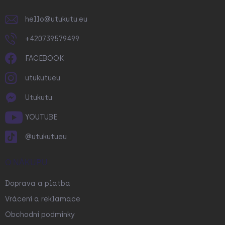
hello
@
utukutu.eu
+420739579499
FACEBOOK
utukutueu
Utukutu
YOUTUBE
@utukutueu
O NÁKUPU
Doprava a platba
Vrácení a reklamace
Obchodní podmínky