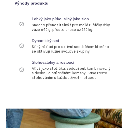
Výhody produktu
Lehký jako pírko, silný jako slon
Snadno přenositelný i pro malé ručičky díky
váze 640 g, přesto unese až 120 kg.
Dynamický sed
Silný základ pro aktivní sed, během kterého
se aktivují různé svalové skupiny.
Stohovatelný a rostoucí
Ať už jako stolička, sedací puf, kombinovaný
s deskou a balančními kameny, Base roste
stohováním s každou životní etapou.