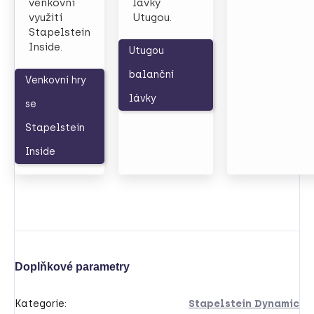
venkovní
lávky
využití
Utugou.
Stapelstein
Inside.
Utugou
balanční
Venkovní hry
lávky
se
Stapelstein
Inside
Doplňkové parametry
Kategorie
:
Stapelstein Dynamic