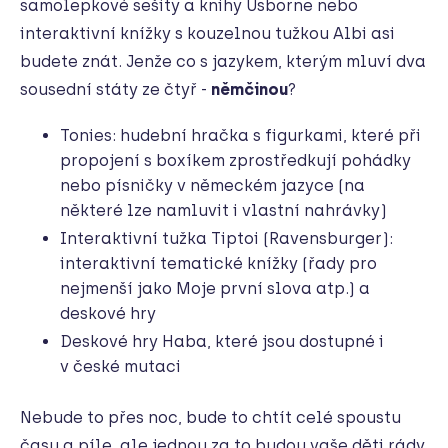
samolepkové sešity a knihy Usborne nebo
interaktivní knížky s kouzelnou tužkou Albi asi
budete znát. Jenže co s jazykem, kterým mluví dva
sousední státy ze čtyř -
němčinou
?
Tonies: hudební hračka s figurkami, které při
propojení s boxíkem zprostředkují pohádky
nebo písničky v německém jazyce (na
některé lze namluvit i vlastní nahrávky)
Interaktivní tužka Tiptoi (Ravensburger):
interaktivní tematické knížky (řady pro
nejmenší jako Moje první slova atp.) a
deskové hry
Deskové hry Haba, které jsou dostupné i
v české mutaci
Nebude to přes noc, bude to chtít celé spoustu
času a píle, ale jednou za to budou vaše děti rády.