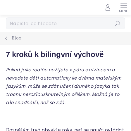
Přejít
na
obsah
Hledat
Blog
7 kroků k bilingvní výchově
Pokud jako rodiče nežijete v páru s cizincem a
nevedete děti automaticky ke dvěma mateřským
jazykům, může se zdát učení druhého jazyka tak
trochu nerozlousknutelným oříškem. Možná je to
ale snadnější, než se zdá.
Dospělým trvá obvykle roky, než se naučí ovládat