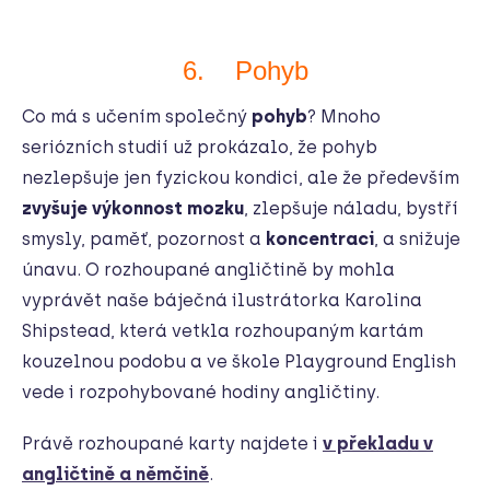
6. Pohyb
Co má s učením společný
pohyb
?
Mnoho
seriózních studií už prokázalo, že pohyb
nezlepšuje jen fyzickou kondici,
ale že především
zvyšuje výkonnost mozku
, zlepšuje náladu, bystří
smysly, paměť, pozornost a
koncentraci
, a snižuje
únavu. O rozhoupané angličtině by mohla
vyprávět naše báječná ilustrátorka Karolina
Shipstead, která vetkla rozhoupaným kartám
kouzelnou podobu a ve škole Playground English
vede i rozpohybované hodiny angličtiny.
Právě rozhoupané karty najdete i
v překladu v
angličtině a němčině
.