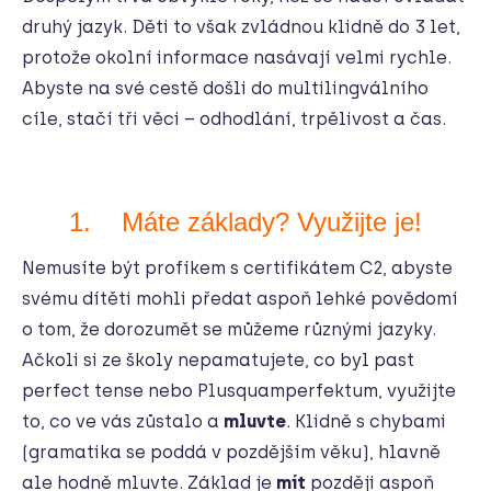
druhý jazyk. Děti to však zvládnou klidně do 3 let,
protože okolní informace nasávají velmi rychle.
Abyste na své cestě došli do multilingválního
cíle, stačí tři věci – odhodlání, trpělivost a čas.
1. Máte základy? Využijte je!
Nemusíte být profíkem s certifikátem C2, abyste
svému dítěti mohli předat aspoň lehké povědomí
o tom, že dorozumět se můžeme různými jazyky.
Ačkoli si ze školy nepamatujete, co byl past
perfect tense nebo Plusquamperfektum, využijte
to, co ve vás zůstalo a
mluvte
. Klidně s chybami
(gramatika se poddá v pozdějším věku), hlavně
ale hodně mluvte. Základ je
mít
později aspoň