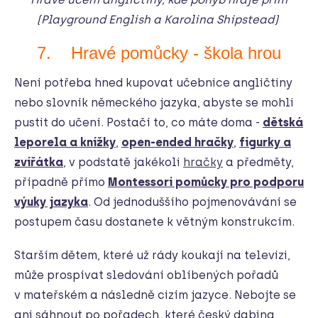
(Playground English a Karolina Shipstead)
7. Hravé pomůcky - škola hrou
Není potřeba hned kupovat učebnice angličtiny
nebo slovník německého jazyka, abyste se mohli
pustit do učení. Postačí to, co máte doma -
dětská
leporela a knížky
,
open-ended hračky
,
figurky a
zvířátka
, v podstatě jakékoli
hračky
a předměty,
případně přímo
Montessori pomůcky pro podporu
výuky jazyka
. Od jednoduššího pojmenovávání se
postupem času dostanete k větným konstrukcím.
Starším dětem, které už rády koukají na televizi,
může prospívat sledování oblíbených pořadů
v mateřském a následně cizím jazyce. Nebojte se
ani sáhnout po pořadech, které český dabing