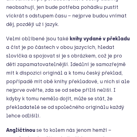
neobsahují, jen bude potřeba pohádku pustit
víckrát s odstupem času – nejprve budou vnímat
děj, později už i jazyk.
Velmi oblíbené jsou také
knihy vydané v překladu
a číst je po částech v obou jazycích, hledat
slovíčka a spojovat si je s obrázkem, což je pro
děti zapamatovatelnější. Ideální je samozřejmě
mít k dispozici originál a k tomu český překlad,
popřípadě mít obě knihy překladové, u nich si ale
nejprve ověřte, zda se od sebe příliš neliší. I
kdyby k tomu nemělo dojít, může se stát, že
překladatelé se od společného originálu každý
lehce odlišili.
Angličtinou
se to kolem nás jenom hemží –