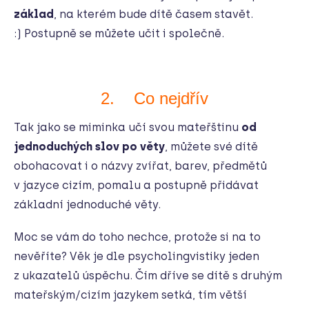
základ
, na kterém bude dítě časem stavět.
:) Postupně se můžete učit i společně.
2. Co nejdřív
Tak jako se miminka učí svou mateřštinu
od
jednoduchých slov po věty
, můžete své dítě
obohacovat i o názvy zvířat, barev, předmětů
v jazyce cizím, pomalu a postupně přidávat
základní jednoduché věty.
Moc se vám do toho nechce, protože si na to
nevěříte? Věk je dle psycholingvistiky jeden
z ukazatelů úspěchu. Čím dříve se dítě s druhým
mateřským/cizím jazykem setká, tím větší