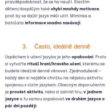
pravděpodobnost, že se ho naučí. Starším
dětem/dospělým také
chybí mnohdy motivace
,
proč by se další jazyk měli učit. Miminka a
batolata
informace snadno nasávají
.
3. Často, ideálně denně
Úspěchem k učení jazyka je jeho
opakování
. Proto
si vytvořte
rituál hraní/hravého učení
, kterému se
budete ideálně denně věnovat. Zjednodušeně –
každý den si najděte chvilku na nějakou aktivitu
spojenou s cizím jazykem. Obecným doporučením
je
provést aktivitu
, nebo si zahrát hru,
v jednom
jazyce
a tu samou zopakovat
ve druhém jazyce o
pár dní později
.